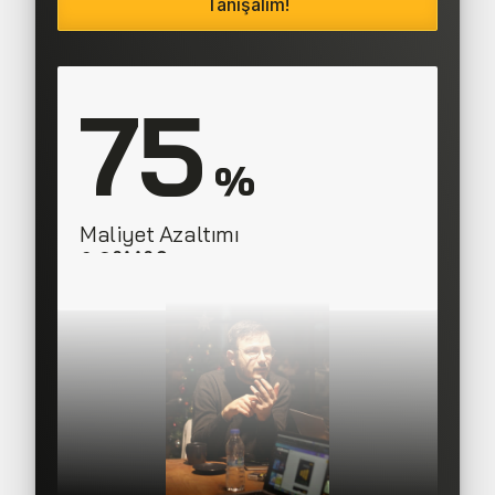
Tanışalım!
75
 %
Maliyet Azaltımı
SAAS Corner
Director, 