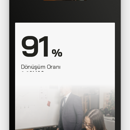
91
 %
Dönüşüm Oranı
SAAS Corner
Sales Team