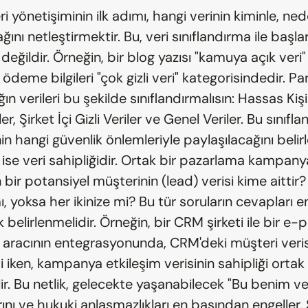
veri yönetişiminin ilk adımı, hangi verinin kiminle, ned
ğını netleştirmektir. Bu, veri sınıflandırma ile başlar
 değildir. Örneğin, bir blog yazısı "kamuya açık veri" i
ödeme bilgileri "çok gizli veri" kategorisindedir. Par
n verileri bu şekilde sınıflandırmalısın: Hassas Kişise
ler, Şirket İçi Gizli Veriler ve Genel Veriler. Bu sınıfla
in hangi güvenlik önlemleriyle paylaşılacağını belirler
 ise veri sahipliğidir. Ortak bir pazarlama kampany
 bir potansiyel müşterinin (lead) verisi kime aittir?
, yoksa her ikinize mi? Bu tür soruların cevapları en
ak belirlenmelidir. Örneğin, bir CRM şirketi ile bir e-p
aracının entegrasyonunda, CRM'deki müşteri verisi
 iken, kampanya etkileşim verisinin sahipliği ortak 
lir. Bu netlik, gelecekte yaşanabilecek "Bu benim ve
ını ve hukuki anlaşmazlıkları en başından engeller. 