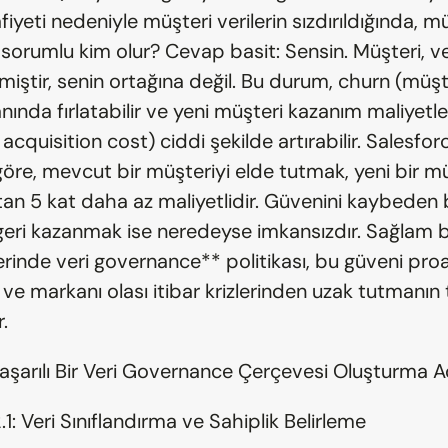
fiyeti nedeniyle müşteri verilerin sızdırıldığında, mü
sorumlu kim olur? Cevap basit: Sensin. Müşteri, ver
iştir, senin ortağına değil. Bu durum, churn (müşte
anında fırlatabilir ve yeni müşteri kazanım maliyetler
cquisition cost) ciddi şekilde artırabilir. Salesforc
öre, mevcut bir müşteriyi elde tutmak, yeni bir mü
n 5 kat daha az maliyetlidir. Güvenini kaybeden b
geri kazanmak ise neredeyse imkansızdır. Sağlam b
erinde veri governance** politikası, bu güveni proak
ve markanı olası itibar krizlerinden uzak tutmanın t
.
aşarılı Bir Veri Governance Çerçevesi Oluşturma A
2.1: Veri Sınıflandırma ve Sahiplik Belirleme