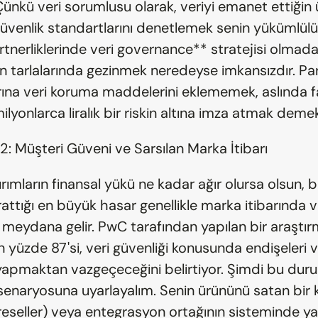
Çünkü veri sorumlusu olarak, veriyi emanet ettiğin 
 güvenlik standartlarını denetlemek senin yükümlülü
tnerliklerinde veri governance** stratejisi olmadan
n tarlalarında gezinmek neredeyse imkansızdır. Part
ına veri koruma maddelerini eklememek, aslında fa
yonlarca liralık bir riskin altına imza atmak demek
1.2: Müşteri Güveni ve Sarsılan Marka İtibarı
rımların finansal yükü ne kadar ağır olursa olsun, bir
arattığı en büyük hasar genellikle marka itibarında v
meydana gelir. PwC tarafından yapılan bir araştır
in yüzde 87'si, veri güvenliği konusunda endişeleri v
ş yapmaktan vazgeçeceğini belirtiyor. Şimdi bu duru
 senaryosuna uyarlayalım. Senin ürününü satan bir k
(reseller) veya entegrasyon ortağının sisteminde ya