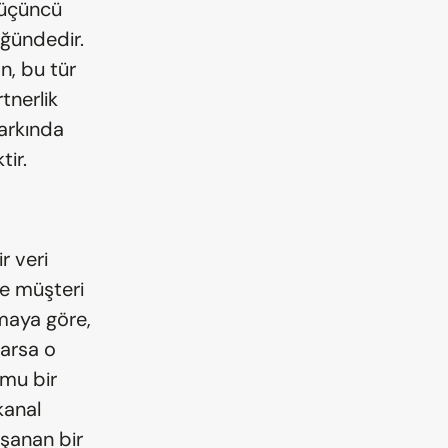
üçüncü 
ğündedir. 
, bu tür 
nerlik 
rkında 
tir.
 veri 
e müşteri 
maya göre, 
arsa o 
mu bir 
anal 
şanan bir 