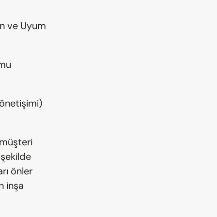
ven ve Uyum
mu 
netişimi) 
müşteri 
şekilde 
rı önler 
 inşa 