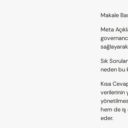
Makale Baş
Meta Açıkl
governance
sağlayarak 
Sık Sorula
neden bu 
Kısa Cevap
verilerinin
yönetilmesi
hem de iş o
eder.