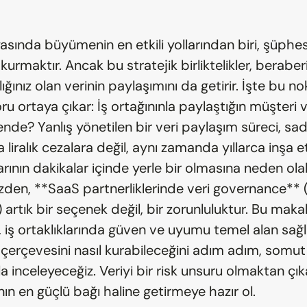
sında büyümenin en etkili yollarından biri, şüphesi
ı kurmaktır. Ancak bu stratejik birliktelikler, beraber
lığınız olan verinin paylaşımını da getirir. İşte bu no
soru ortaya çıkar: İş ortağınınla paylaştığın müşteri ve
nde? Yanlış yönetilen bir veri paylaşım süreci, sad
 liralık cezalara değil, aynı zamanda yıllarca inşa et
rının dakikalar içinde yerle bir olmasına neden olabil
den, **SaaS partnerliklerinde veri governance** (v
 artık bir seçenek değil, bir zorunluluktur. Bu mak
, iş ortaklıklarında güven ve uyumu temel alan sağla
 çerçevesini nasıl kurabileceğini adım adım, somut 
la inceleyeceğiz. Veriyi bir risk unsuru olmaktan çıka
ının en güçlü bağı haline getirmeye hazır ol.