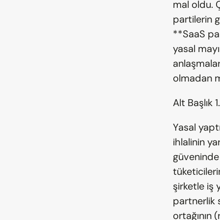
mal oldu. 
partilerin
**SaaS par
yasal mayı
anlaşmalar
olmadan mil
Alt Başlık 
Yasal yaptı
ihlalinin y
güveninde 
tüketiciler
şirketle i
partnerlik
ortağının 