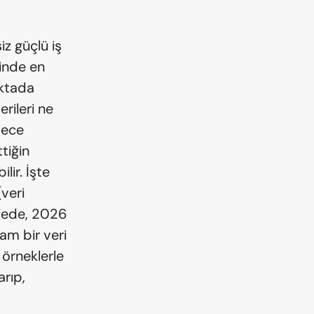
z güçlü iş 
inde en 
ktada 
rileri ne 
ece 
tiğin 
ir. İşte 
eri 
alede, 2026 
m bir veri 
örneklerle 
rıp, 