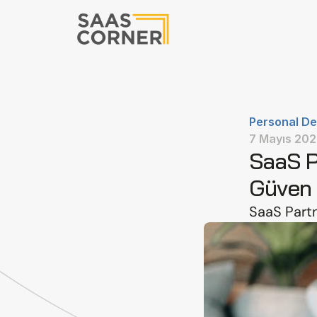
Personal D
7 Mayıs 20
SaaS P
Güven
SaaS Part