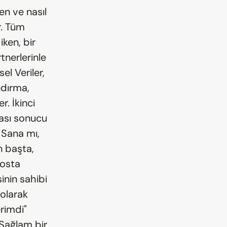
en ve nasıl 
. Tüm 
ken, bir 
tnerlerinle 
l Veriler, 
ndırma, 
. İkinci 
ası sonucu 
 Sana mı, 
 başta, 
osta 
nin sahibi 
olarak 
rimdi" 
Sağlam bir 