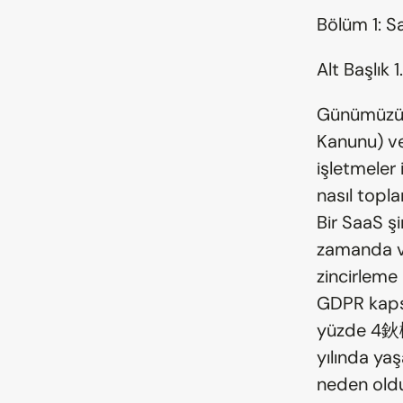
Bölüm 1: S
Alt Başlık 
Günümüzün 
Kanunu) ve
işletmeler i
nasıl topla
Bir SaaS ş
zamanda ve
zincirleme 
GDPR kapsam
yüzde 4鈥櫭糿
yılında yaş
neden olduğ