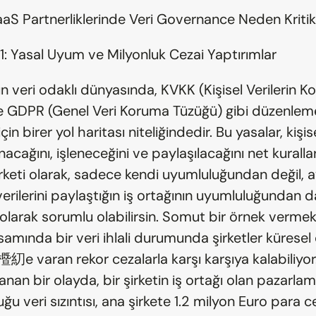
aaS Partnerliklerinde Veri Governance Neden Kriti
1.1: Yasal Uyum ve Milyonluk Cezai Yaptırımlar
veri odaklı dünyasında, KVKK (Kişisel Verilerin Ko
 GDPR (Genel Veri Koruma Tüzüğü) gibi düzenlemel
çin birer yol haritası niteliğindedir. Bu yasalar, kişise
nacağını, işleneceğini ve paylaşılacağını net kurallar
irketi olarak, sadece kendi uyumluluğundan değil, ay
rilerini paylaştığın iş ortağının uyumluluğundan da
olarak sorumlu olabilirsin. Somut bir örnek vermek 
ında bir veri ihlali durumunda şirketler küresel ci
e varan rekor cezalarla karşı karşıya kalabiliyor
anan bir olayda, bir şirketin iş ortağı olan pazarlam
u veri sızıntısı, ana şirkete 1.2 milyon Euro para c