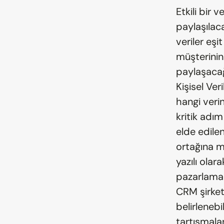
Etkili bir 
paylaşılaca
veriler eşit
müşterinin 
paylaşacağı
Kişisel Veri
hangi verin
kritik adım
elde edilen
ortağına mı
yazılı olar
pazarlama 
CRM şirketi
belirlenebi
tartışmalar