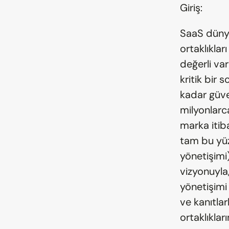
Giriş:
SaaS dünya
ortaklıklar
değerli var
kritik bir 
kadar güve
milyonlarca
marka itiba
tam bu yüz
yönetişimi)
vizyonuyla
yönetişimi
ve kanıtlar
ortaklıklar