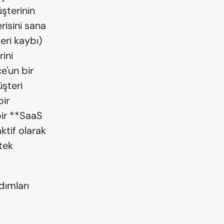
şterinin 
isini sana 
ri kaybı) 
ini 
e'un bir 
şteri 
ir 
ir **SaaS 
tif olarak 
ek 
dımları