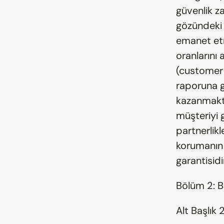
güvenlik za
gözündeki 
emanet etm
oranlarını 
(customer a
raporuna g
kazanmakta
müşteriyi 
partnerlikl
korumanın 
garantisidir
Bölüm 2: B
Alt Başlık 