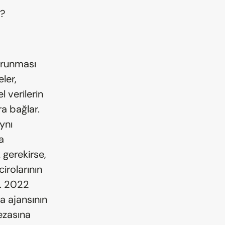
k?
runması 
er, 
l verilerin 
a bağlar. 
nı 
 
gerekirse, 
rolarının 
. 2022 
a ajansının 
ezasına 