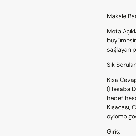
Makale Başl
Meta Açıkl
büyümesini
sağlayan p
Sık Sorulan
Kısa Cevap
(Hesaba Da
hedef hesap
Kısacası, C
eyleme geçi
Giriş: