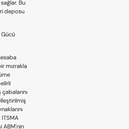
sağlar. Bu 
ri deposu 
ş Gücü
Hesaba 
r mızrakla 
üme 
irli 
çabalarını 
eştirilmiş 
aklarını 
. ITSMA 
i ABM'nin 