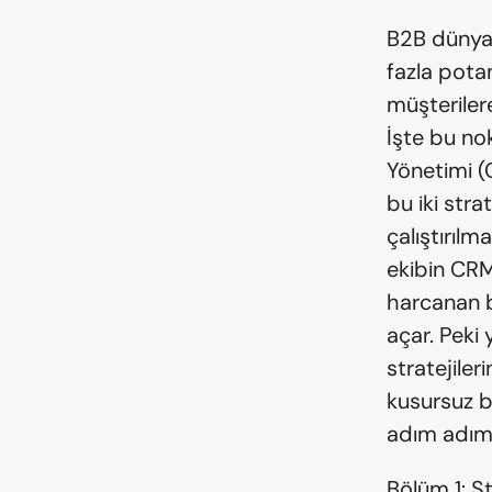
B2B dünya
fazla potan
müşteriler
İşte bu nok
Yönetimi (
bu iki stra
çalıştırıl
ekibin CRM 
harcanan b
açar. Peki
stratejiler
kusursuz b
adım adım 
Bölüm 1: S