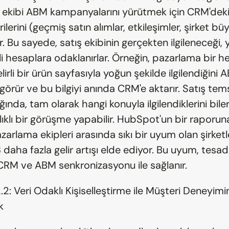
ekibi ABM kampanyalarını yürütmek için CRM'deki 
ilerini (geçmiş satın alımlar, etkileşimler, şirket bü
ır. Bu sayede, satış ekibinin gerçekten ilgileneceği, 
li hesaplara odaklanırlar. Örneğin, pazarlama bir he
irli bir ürün sayfasıyla yoğun şekilde ilgilendiğini A
örür ve bu bilgiyi anında CRM'e aktarır. Satış temsi
ığında, tam olarak hangi konuyla ilgilendiklerini bile
ıklı bir görüşme yapabilir. HubSpot'un bir raporuna
zarlama ekipleri arasında sıkı bir uyum olan şirketler,
aha fazla gelir artışı elde ediyor. Bu uyum, tesadü
r CRM ve ABM senkronizasyonu ile sağlanır.
2.2: Veri Odaklı Kişiselleştirme ile Müşteri Deneyimin
k