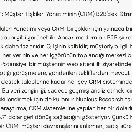
1.1: Müşteri İlişkileri Yönetiminin (CRM) B2B'deki Stra
şkileri Yönetimi veya CRM, birçokları için yalnızca bir 
itabanı gibi görünebilir. Ancak modern bir B2B şirket
daha fazlasıdır. O, işinin kalbidir; müşteriyle ilgili h
, her verinin ve her içgörünün toplandığı merkezi bir 
 Potansiyel bir müşterinin web siteni ilk ziyaretinden
ptığı görüşmelere, gönderilen tekliflerden mevcut b
 destek taleplerine kadar her şey CRM sisteminde 
ır. Bu veri zenginliği, sadece geçmişi analiz etmek için
killendirmek için de kullanılır. Nucleus Research ta
 araştırma, CRM sistemlerine yapılan her bir dolarlık
71 dolar geri dönüş sağladığını gösteriyor. Çünkü iy
ir CRM, müşteri davranışlarını anlamanı, satış süreçl