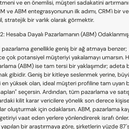
tmeni ve en önemlisi, müşteri sadakatini artırmanı 
 ve ABM entegrasyonunun ilk adımı, CRM'i bir ve
l, stratejik bir varlık olarak görmektir.
 1.2: Hesaba Dayalı Pazarlamanın (ABM) Odaklanmı
 pazarlama genellikle geniş bir ağ atmaya benzer; 
nce çok potansiyel müşteriyi yakalamayı umarsın. 
arlama (ABM) ise tam tersi bir yaklaşımdır; adeta bi
mak gibidir. Geniş bir kitleye seslenmek yerine, büy
 en yüksek olan, ideal müşteri profiline tam uyan bel
apları" seçersin. Ardından, tüm pazarlama ve satış 
daki kilit karar vericilere yönelik son derece kişisell
r oluşturmak için odaklarsın. ABM, pazarlama kayn
etiriyi vaat eden yerlere yönlendirerek israfı önler
yapılan bir araştırmaya göre, şirketlerin yüzde 87's