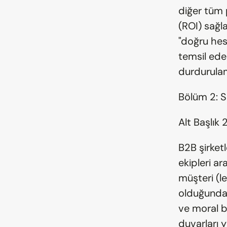
diğer tüm 
(ROI) sağla
"doğru hes
temsil ede
durdurulam
Bölüm 2: S
Alt Başlık 
B2B şirketl
ekipleri a
müşteri (le
olduğundan
ve moral b
duvarları 