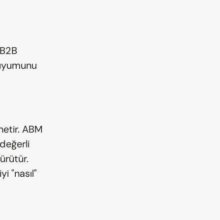
B2B 
 uyumunu 
etir. ABM 
eğerli 
rütür. 
i "nasıl" 