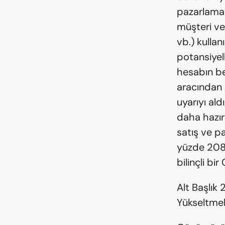
pazarlama 
müşteri ver
vb.) kullan
potansiyel
hesabın bel
aracından g
uyarıyı ald
daha hazırl
satış ve pa
yüzde 208 d
bilinçli bi
Alt Başlık 
Yükseltme