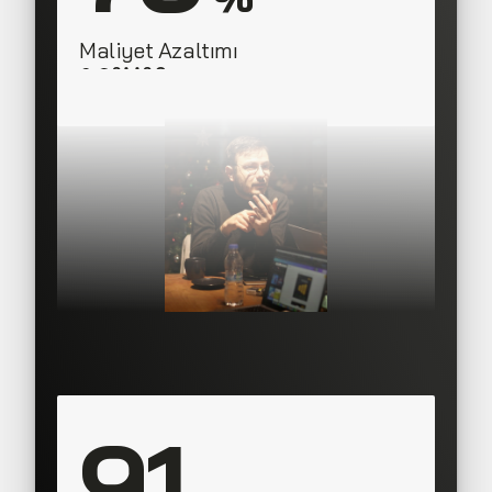
Maliyet Azaltımı
SAAS Corner
Director, 
91