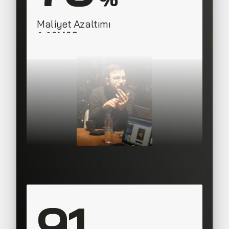
Maliyet Azaltımı
SAAS Corner
Director, 
91