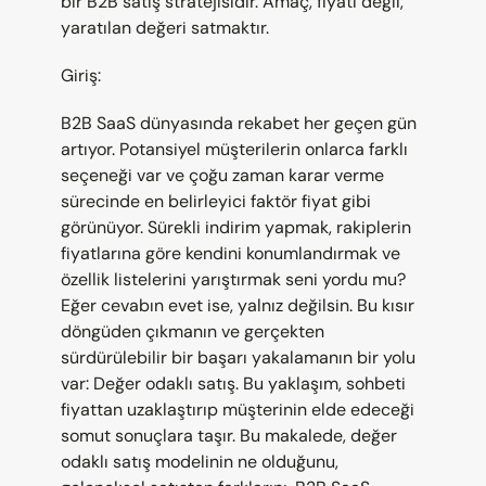
bir B2B satış stratejisidir. Amaç, fiyatı değil, 
yaratılan değeri satmaktır.
Giriş:
B2B SaaS dünyasında rekabet her geçen gün 
artıyor. Potansiyel müşterilerin onlarca farklı 
seçeneği var ve çoğu zaman karar verme 
sürecinde en belirleyici faktör fiyat gibi 
görünüyor. Sürekli indirim yapmak, rakiplerin 
fiyatlarına göre kendini konumlandırmak ve 
özellik listelerini yarıştırmak seni yordu mu? 
Eğer cevabın evet ise, yalnız değilsin. Bu kısır 
döngüden çıkmanın ve gerçekten 
sürdürülebilir bir başarı yakalamanın bir yolu 
var: Değer odaklı satış. Bu yaklaşım, sohbeti 
fiyattan uzaklaştırıp müşterinin elde edeceği 
somut sonuçlara taşır. Bu makalede, değer 
odaklı satış modelinin ne olduğunu, 