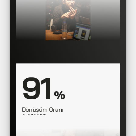
91
 %
Dönüşüm Oranı
SAAS Corner
Sales Team