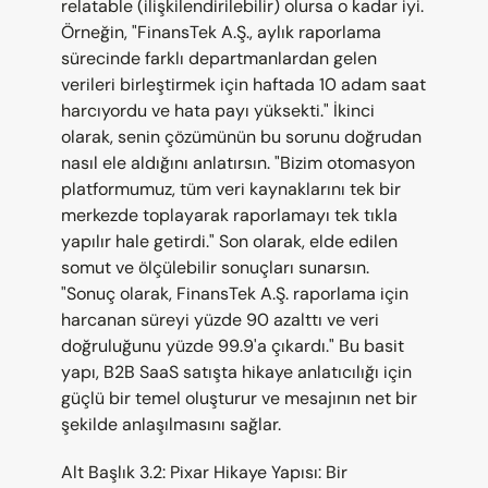
relatable (ilişkilendirilebilir) olursa o kadar iyi. 
Örneğin, "FinansTek A.Ş., aylık raporlama 
sürecinde farklı departmanlardan gelen 
verileri birleştirmek için haftada 10 adam saat 
harcıyordu ve hata payı yüksekti." İkinci 
olarak, senin çözümünün bu sorunu doğrudan 
nasıl ele aldığını anlatırsın. "Bizim otomasyon 
platformumuz, tüm veri kaynaklarını tek bir 
merkezde toplayarak raporlamayı tek tıkla 
yapılır hale getirdi." Son olarak, elde edilen 
somut ve ölçülebilir sonuçları sunarsın. 
"Sonuç olarak, FinansTek A.Ş. raporlama için 
harcanan süreyi yüzde 90 azalttı ve veri 
doğruluğunu yüzde 99.9'a çıkardı." Bu basit 
yapı, B2B SaaS satışta hikaye anlatıcılığı için 
güçlü bir temel oluşturur ve mesajının net bir 
şekilde anlaşılmasını sağlar.
Alt Başlık 3.2: Pixar Hikaye Yapısı: Bir 