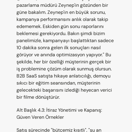
pazarlama müdürü Zeynep'in gözünden bir 
güne bakalım. Zeynep'in en büyük sorunu, 
kampanya performansını anlık olarak takip 
edememek. Eskiden gün sonu raporlarını 
beklemesi gerekiyordu. Bakın şimdi bizim 
panelimizle, kampanyayı başlattıktan sadece 
10 dakika sonra gelen ilk sonuçları nasıl 
görüyor ve anında optimizasyon yapıyor." Bu 
şekilde, her bir özelliği müşterinin gerçek bir 
iş problemine çözüm olarak sunmuş olursun. 
B2B SaaS satışta hikaye anlatıcılığı, demoyu 
sıkıcı bir eğitim seansından, müşterinin 
gelecekteki başarısını izlediği heyecan verici 
bir filme dönüştürür.
Alt Başlık 4.3: İtiraz Yönetimi ve Kapanış: 
Güven Veren Örnekler
Satış sürecinde "bütçemiz kısıtlı", "şu an 