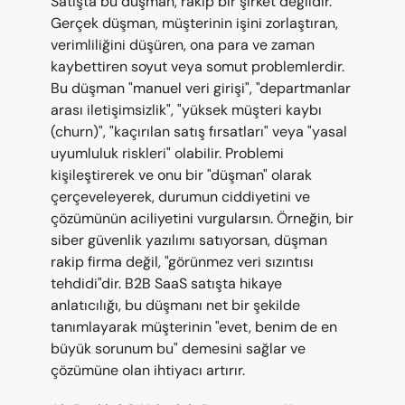
Satışta bu düşman, rakip bir şirket değildir. 
Gerçek düşman, müşterinin işini zorlaştıran, 
verimliliğini düşüren, ona para ve zaman 
kaybettiren soyut veya somut problemlerdir. 
Bu düşman "manuel veri girişi", "departmanlar 
arası iletişimsizlik", "yüksek müşteri kaybı 
(churn)", "kaçırılan satış fırsatları" veya "yasal 
uyumluluk riskleri" olabilir. Problemi 
kişileştirerek ve onu bir "düşman" olarak 
çerçeveleyerek, durumun ciddiyetini ve 
çözümünün aciliyetini vurgularsın. Örneğin, bir 
siber güvenlik yazılımı satıyorsan, düşman 
rakip firma değil, "görünmez veri sızıntısı 
tehdidi"dir. B2B SaaS satışta hikaye 
anlatıcılığı, bu düşmanı net bir şekilde 
tanımlayarak müşterinin "evet, benim de en 
büyük sorunum bu" demesini sağlar ve 
çözümüne olan ihtiyacı artırır.