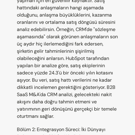
yapman için en güvenilir kaynaktır. Satış 
hattındaki anlaşmaların hangi aşamada 
olduğunu, anlaşma büyüklüklerini, kazanma 
oranlarını ve ortalama satış döngüsü süresini 
analiz edebilirsin. Örneğin, CRM'de "sözleşme 
aşamasında" olarak görünen anlaşmaların son 
üç aydır hiç ilerlemediğini fark edersen, 
şirketin gelir tahminlerinin şişirilmiş 
olabileceğini anlarsın. HubSpot tarafından 
yapılan bir analize göre, satış ekiplerinin 
sadece yüzde 24.3'ü bir önceki yılın kotasını 
aşıyor. Bu veri, satış hattı verilerini ne kadar 
dikkatli incelemen gerektiğini gösteriyor. B2B 
SaaS M&A'da CRM analizi, gelecekteki nakit 
akışını daha doğru tahmin etmeni ve 
yatırımının geri dönüşünü gerçekçi bir temele 
oturtmanı sağlar.
Bölüm 2: Entegrasyon Süreci: İki Dünyayı 