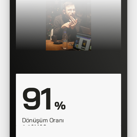
91
 %
Dönüşüm Oranı
SAAS Corner
Sales Team