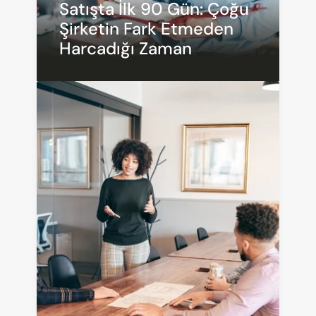
Satışta İlk 90 Gün: Çoğu 
Şirketin Fark Etmeden 
Harcadığı Zaman