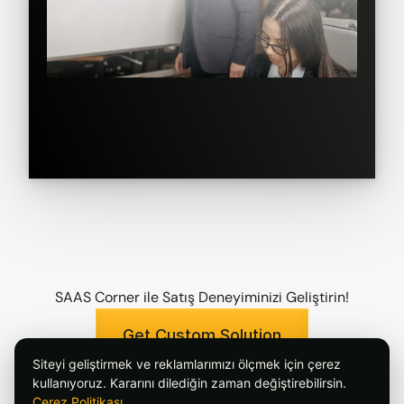
SAAS Corner ile Satış Deneyiminizi Geliştirin!
Get Custom Solution
Siteyi geliştirmek ve reklamlarımızı ölçmek için çerez
SAAS Corner Satış Ekibi ile bir görüşme 
kullanıyoruz. Kararını dilediğin zaman değiştirebilirsin.
planlayın
Çerez Politikası