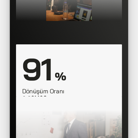
91
 %
Dönüşüm Oranı
SAAS Corner
Sales Team