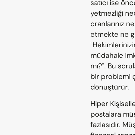
satıcı ise önc
yetmezliği ne
oranlarınız ne
etmekte ne gib
"Hekimlerinizi
müdahale imka
mı?". Bu sorul
bir problemi ç
dönüştürür.
Hiper Kişisel
postalara müş
fazlasıdır. Mü