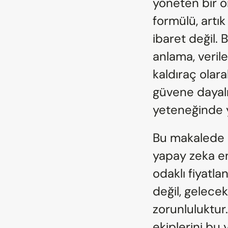
yöneten bir o
formülü, artık
ibaret değil. 
anlama, verile
kaldıraç olar
güvene dayalı,
yeteneğinde y
Bu makalede e
yapay zeka ent
odaklı fiyatla
değil, gelece
zorunluluktur
ekiplerini bu 