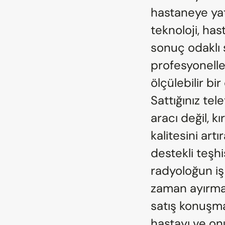
hastaneye yat
teknoloji, has
sonuç odaklı s
profesyonelleri
ölçülebilir bi
Sattığınız te
aracı değil, k
kalitesini art
destekli teşhi
radyoloğun iş
zaman ayırmas
satış konuşma
hastayı ve on