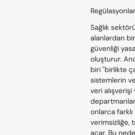
Regülasyonlar 
Sağlık sektörü
alanlardan biri
güvenliği yasa
oluşturur. A
biri "birlikte ç
sistemlerin ve
veri alışverişi
departmanlard
onlarca farklı
verimsizliğe, 
açar. Bu neden