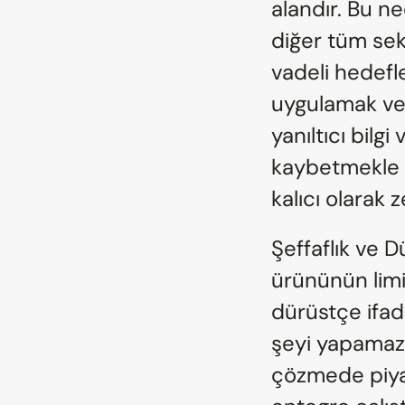
alandır. Bu ne
diğer tüm sek
vadeli hedefle
uygulamak vey
yanıltıcı bilg
kaybetmekle k
kalıcı olarak z
Şeffaflık ve D
ürününün limit
dürüstçe ifad
şeyi yapamaz, 
çözmede piyasa