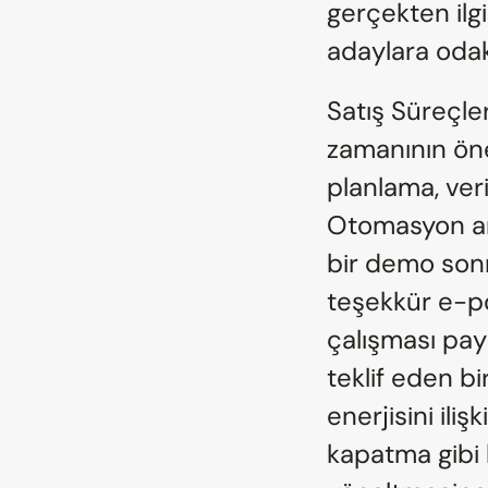
gerçekten ilgi
adaylara odak
Satış Süreçler
zamanının önem
planlama, veri 
Otomasyon araç
bir demo sonr
teşekkür e-po
çalışması payl
teklif eden bir
enerjisini il
kapatma gibi 