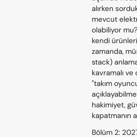
alırken sorduk
mevcut elektr
olabiliyor mu?
kendi ürünleri
zamanda, müşt
stack) anlamal
kavramalı ve 
"takım oyuncus
açıklayabilmel
hakimiyet, gü
kapatmanın an
Bölüm 2: 2027'