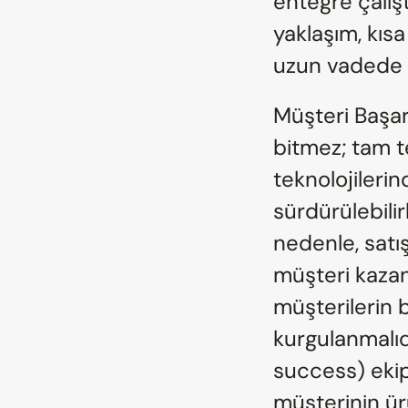
entegre çalışt
yaklaşım, kısa
uzun vadede 
Müşteri Başarı
bitmez; tam te
teknolojilerin
sürdürülebilir
nedenle, satış
müşteri kazan
müşterilerin 
kurgulanmalıd
success) ekiple
müşterinin ür