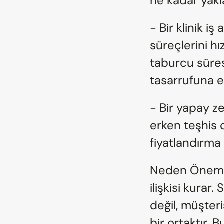
ne kadar yakla
- Bir klinik i
süreçlerini hız
taburcu süre
tasarrufuna e
- Bir yapay ze
erken teşhis o
fiyatlandırma 
Neden Önemli?
ilişkisi kurar.
değil, müşter
bir ortaktır. B