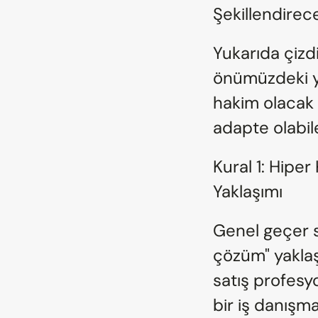
Şekillendirec
Yukarıda çizd
önümüzdeki yıl
hakim olacak 
adapte olabile
Kural 1: Hiper
Yaklaşımı
Genel geçer s
çözüm" yaklaş
satış profesyo
bir iş danışma