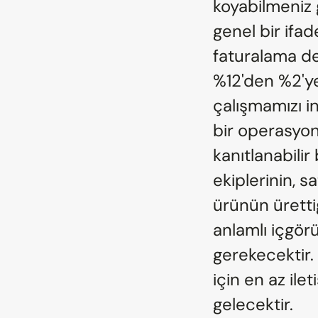
koyabilmeniz ge
genel bir ifad
faturalama de
%12'den %2'y
çalışmamızı inc
bir operasyone
kanıtlanabilir
ekiplerinin, s
ürünün ürettiğ
anlamlı içgörü
gerekecektir. 
için en az ile
gelecektir.