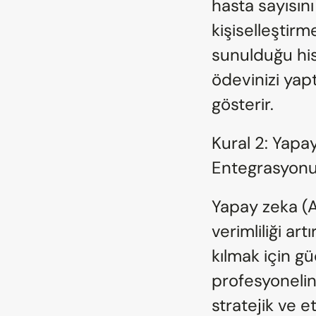
hasta sayısını
kişiselleştir
sunulduğu his
ödevinizi yaptı
gösterir.
Kural 2: Yapa
Entegrasyon
Yapay zeka (AI)
verimliliği a
kılmak için gü
profesyonelin
stratejik ve et