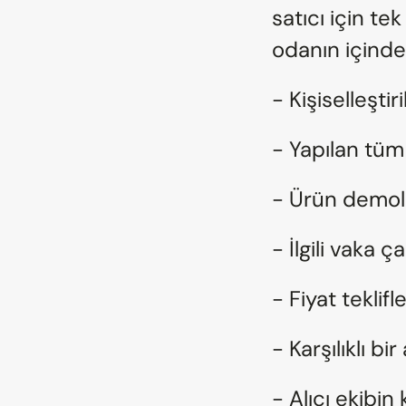
satıcı için te
odanın içinde 
- Kişiselleşti
- Yapılan tüm 
- Ürün demol
- İlgili vaka ç
- Fiyat teklif
- Karşılıklı b
- Alıcı ekibin