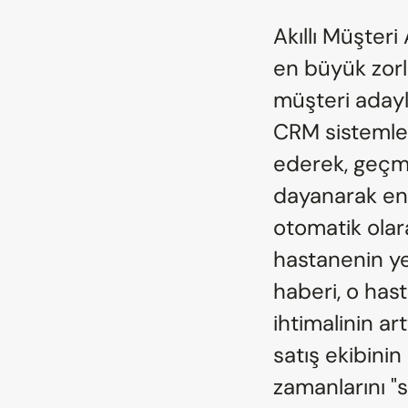
Akıllı Müşteri
en büyük zorlu
müşteri adayl
CRM sistemleri
ederek, geçmiş
dayanarak en 
otomatik olara
hastanenin yen
haberi, o has
ihtimalinin ar
satış ekibinin 
zamanlarını "