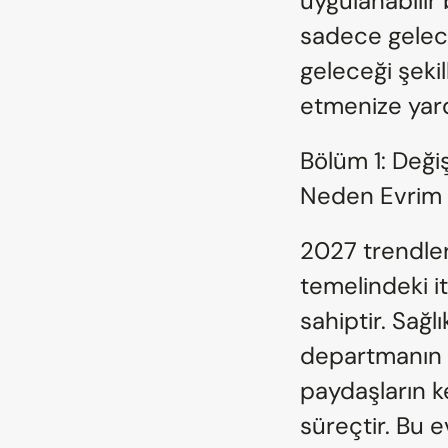
uygulanabilir 
sadece gelec
geleceği şekil
etmenize yard
Bölüm 1: Deği
Neden Evrim 
2027 trendler
temelindeki it
sahiptir. Sağlık
departmanın gö
paydaşların k
süreçtir. Bu 