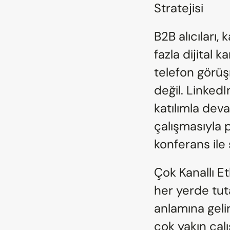
Stratejisi
B2B alıcıları,
fazla dijital k
telefon görüş
değil. LinkedI
katılımla deva
çalışmasıyla p
konferans ile 
Çok Kanallı E
her yerde tut
anlamına geli
çok yakın çalı