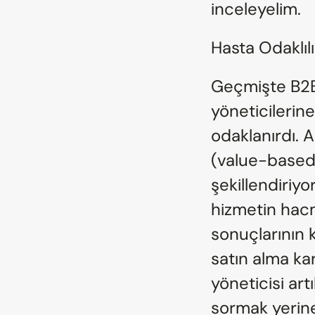
inceleyelim.
Hasta Odaklılı
Geçmişte B2B s
yöneticilerin
odaklanırdı. 
(value-based 
şekillendiriyo
hizmetin hacmi
sonuçlarının k
satın alma kar
yöneticisi artı
sormak yerine,