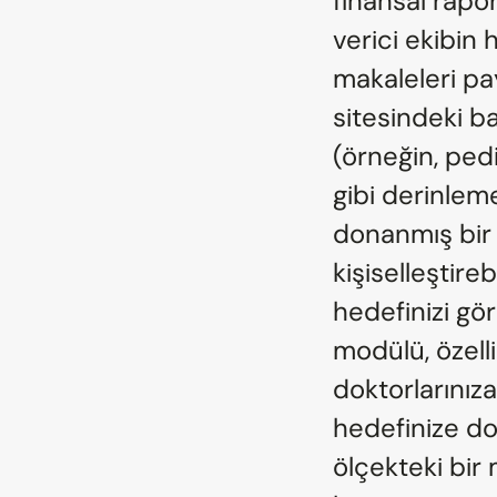
finansal rapo
verici ekibin 
makaleleri pa
sitesindeki ba
(örneğin, ped
gibi derinleme
donanmış bir 
kişiselleştire
hedefinizi gör
modülü, özelli
doktorlarınız
hedefinize do
ölçekteki bir