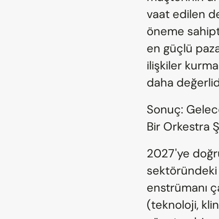
vaat edilen de
öneme sahipti
en güçlü paza
ilişkiler kurm
daha değerlidi
Sonuç: Geleceğ
Bir Orkestra Ş
2027'ye doğru 
sektöründeki s
enstrümanı çal
(teknoloji, kli