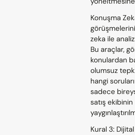
yöneltmesine 
Konuşma Zekas
görüşmelerini
zeka ile anali
Bu araçlar, g
konulardan ba
olumsuz tepki y
hangi soruları
sadece bireys
satış ekibinin 
yaygınlaştırıl
Kural 3: Dijita