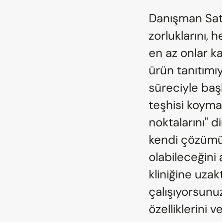
Danışman Satış
zorluklarını, 
en az onlar kad
ürün tanıtımıy
süreciyle başl
teşhisi koymas
noktalarını" d
kendi çözümün
olabileceğini a
kliniğine uza
çalışıyorsunuz
özelliklerini 