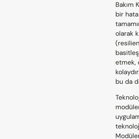
Bakım K
bir hat
tamamını
olarak k
(resilie
basitle
etmek, 
kolaydır
bu da da
Teknoloj
modülerl
uygulama
teknoloj
Modüler