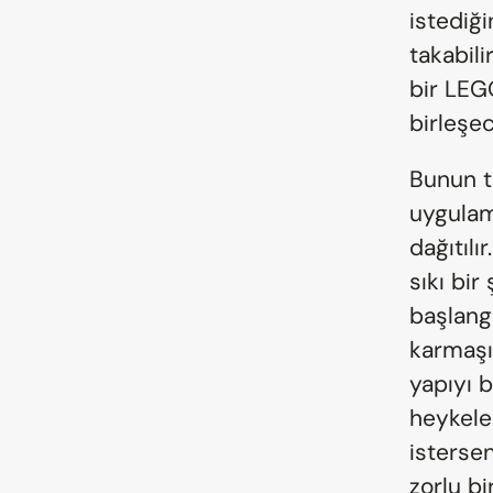
istediği
takabili
bir LEGO
birleşec
Bunun t
uygulama
dağıtılı
sıkı bir 
başlang
karmaşık
yapıyı b
heykele 
istersen
zorlu bi