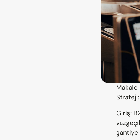
Makale 
Strateji
Giriş: B
vazgeçil
şantiye