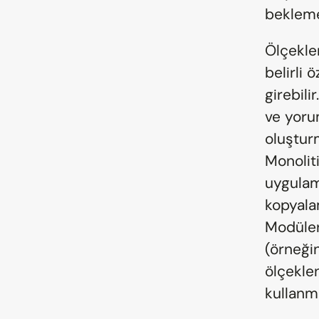
bekleme
Ölçeklen
belirli 
girebili
ve yorum
oluşturm
Monolit
uygulam
kopyala
Modüler
(örneği
ölçeklen
kullanma