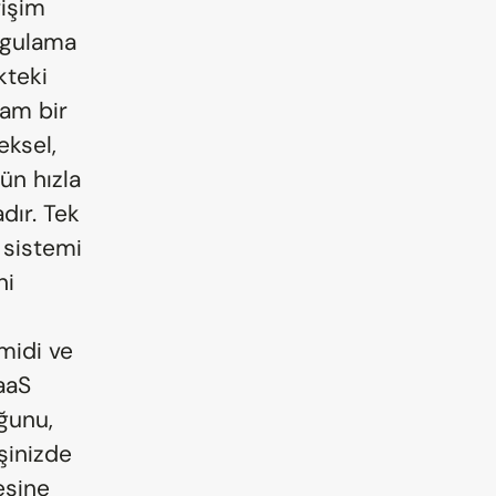
işim 
ygulama 
teki 
am bir 
ksel, 
n hızla 
ır. Tek 
sistemi 
i 
midi ve 
aS 
unu, 
inizde 
sine 