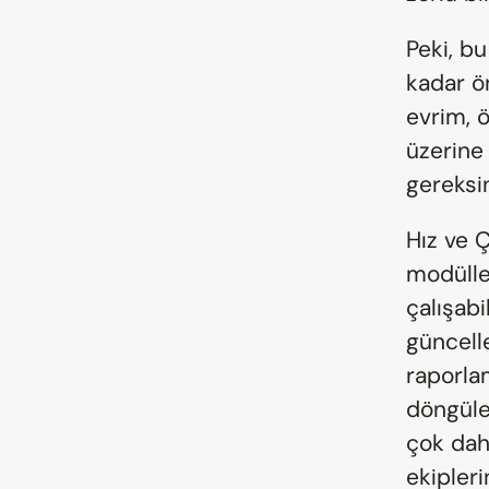
Peki, bu
kadar ö
evrim, ö
üzerine 
gereksi
Hız ve Ç
modülle
çalışabi
güncelle
raporlam
döngüler
çok daha
ekipleri