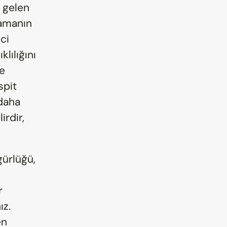
gelen 
amanın 
i 
ılığını 
e 
pit 
aha 
rdir, 
ürlüğü, 
 
z. 
n 