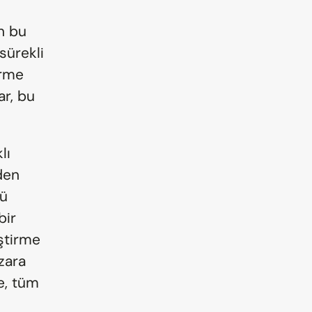
n bu 
ürekli 
rme 
r, bu 
ı 
en 
ü 
ir 
ştirme 
zara 
e, tüm 