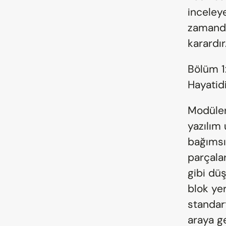
inceleye
zamanda 
karardır
Bölüm 1
Hayatid
Modüler
yazılım 
bağımsız
parçalar
gibi düş
blok yer
standart
araya ge