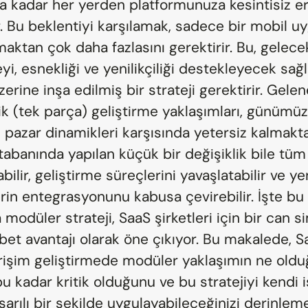
a kadar her yerden platformunuza kesintisiz er
r. Bu beklentiyi karşılamak, sadece bir mobil u
aktan çok daha fazlasını gerektirir. Bu, gelecek
, esnekliği ve yenilikçiliği destekleyecek sağl
erine inşa edilmiş bir strateji gerektirir. Gelene
k (tek parça) geliştirme yaklaşımları, günümüzü
pazar dinamikleri karşısında yetersiz kalmaktad
tabanında yapılan küçük bir değişiklik bile tüm 
abilir, geliştirme süreçlerini yavaşlatabilir ve yen
erin entegrasyonunu kabusa çevirebilir. İşte bu 
modüler strateji, SaaS şirketleri için bir can si
bet avantajı olarak öne çıkıyor. Bu makalede, Sa
rişim geliştirmede modüler yaklaşımın ne olduğ
 kadar kritik olduğunu ve bu stratejiyi kendi iş
şarılı bir şekilde uygulayabileceğinizi derinleme