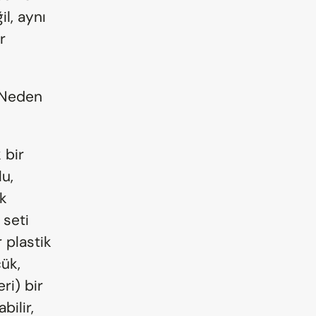
l, aynı 
 
 Neden 
bir 
u, 
k 
seti 
plastik 
ük, 
i) bir 
ilir, 