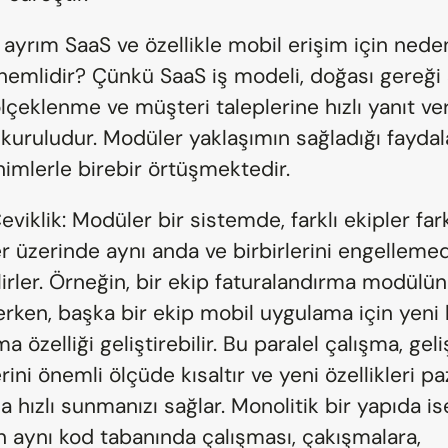
 ayrım SaaS ve özellikle mobil erişim için nede
nemlidir? Çünkü SaaS iş modeli, doğası gereği s
lçeklenme ve müşteri taleplerine hızlı yanıt ve
kuruludur. Modüler yaklaşımın sağladığı faydala
nimlerle birebir örtüşmektedir.
eviklik: Modüler bir sistemde, farklı ekipler farkl
r üzerinde aynı anda ve birbirlerini engellemed
lirler. Örneğin, bir ekip faturalandırma modülün
rken, başka bir ekip mobil uygulama için yeni b
a özelliği geliştirebilir. Bu paralel çalışma, geli
ini önemli ölçüde kısaltır ve yeni özellikleri pa
 hızlı sunmanızı sağlar. Monolitik bir yapıda is
n aynı kod tabanında çalışması, çakışmalara, 