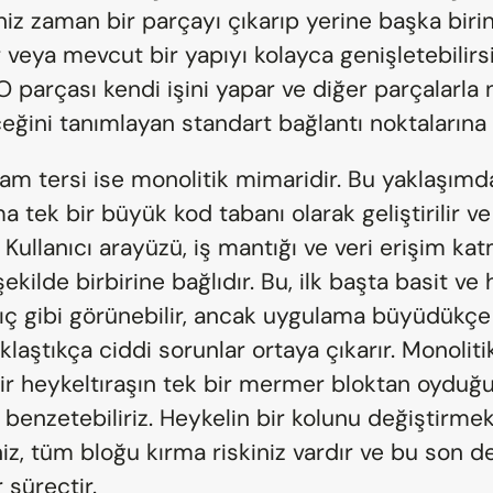
niz zaman bir parçayı çıkarıp yerine başka birini
r veya mevcut bir yapıyı kolayca genişletebilirsi
 parçası kendi işini yapar ve diğer parçalarla n
eğini tanımlayan standart bağlantı noktalarına 
am tersi ise monolitik mimaridir. Bu yaklaşımda
 tek bir büyük kod tabanı olarak geliştirilir ve 
r. Kullanıcı arayüzü, iş mantığı ve veri erişim kat
şekilde birbirine bağlıdır. Bu, ilk başta basit ve hı
ıç gibi görünebilir, ancak uygulama büyüdükçe 
laştıkça ciddi sorunlar ortaya çıkarır. Monolitik
ir heykeltıraşın tek bir mermer bloktan oyduğu 
benzetebiliriz. Heykelin bir kolunu değiştirmek
iz, tüm bloğu kırma riskiniz vardır ve bu son d
r süreçtir.