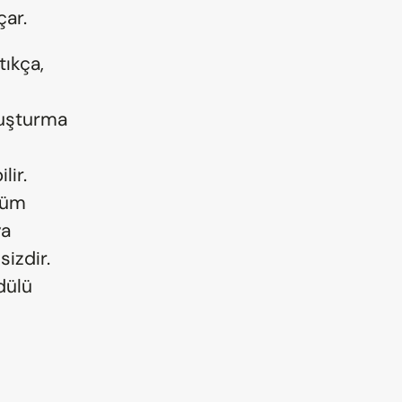
çar.
ıkça, 
luşturma 
ir. 
üm 
a 
zdir. 
ülü 