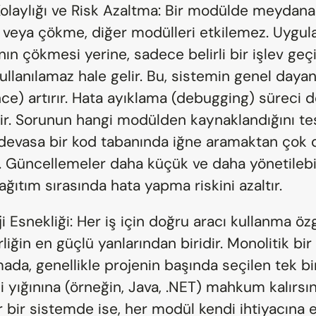
olaylığı ve Risk Azaltma: Bir modülde meydana 
a veya çökme, diğer modülleri etkilemez. Uygul
n çökmesi yerine, sadece belirli bir işlev geçic
ullanılamaz hale gelir. Bu, sistemin genel dayanıkl
nce) artırır. Hata ayıklama (debugging) süreci d
şir. Sorunun hangi modülden kaynaklandığını tes
devasa bir kod tabanında iğne aramaktan çok d
. Güncellemeler daha küçük ve daha yönetilebili
ğıtım sırasında hata yapma riskini azaltır.
i Esnekliği: Her iş için doğru aracı kullanma özg
iğin en güçlü yanlarından biridir. Monolitik bir 
da, genellikle projenin başında seçilen tek bir
i yığınına (örneğin, Java, .NET) mahkum kalırsını
 bir sistemde ise, her modül kendi ihtiyacına e