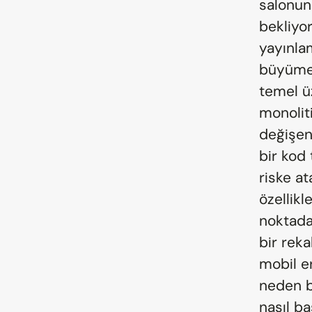
salonun
bekliyo
yayınlam
büyümeyi
temel üz
monoliti
değişen 
bir kod 
riske at
özellikl
noktada 
bir reka
mobil e
neden bu
nasıl ba