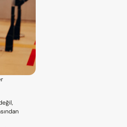
r 
eğil, 
asından 