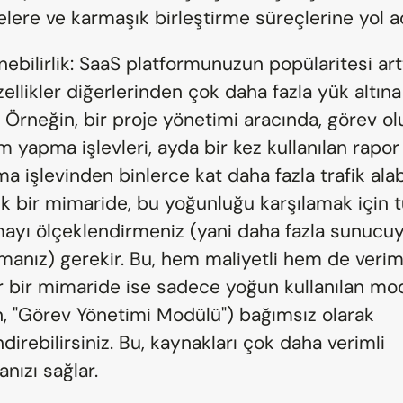
lere ve karmaşık birleştirme süreçlerine yol a
ebilirlik: SaaS platformunuzun popülaritesi artt
özellikler diğerlerinden çok daha fazla yük altına 
r. Örneğin, bir proje yönetimi aracında, görev o
 yapma işlevleri, ayda bir kez kullanılan rapor 
a işlevinden binlerce kat daha fazla trafik alabil
ik bir mimaride, bu yoğunluğu karşılamak için t
ayı ölçeklendirmeniz (yani daha fazla sunucuy
manız) gerekir. Bu, hem maliyetli hem de verimsi
 bir mimaride ise sadece yoğun kullanılan mod
n, "Görev Yönetimi Modülü") bağımsız olarak 
direbilirsiniz. Bu, kaynakları çok daha verimli 
nızı sağlar.