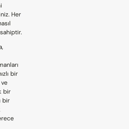
 
niz. Her 
asıl 
sahiptir.
, 
manları 
zlı bir 
ve 
 bir 
bir 
 
erece 