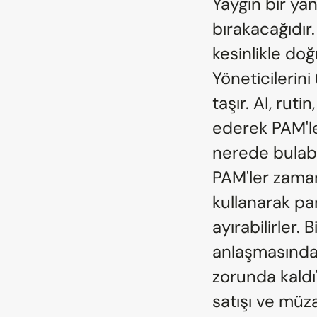
Yaygın bir yanı
bırakacağıdır
kesinlikle doğ
Yöneticilerini
taşır. AI, ruti
ederek PAM'le
nerede bulabil
PAM'ler zaman
kullanarak par
ayırabilirler. 
anlaşmasında
zorunda kaldı
satışı ve müz