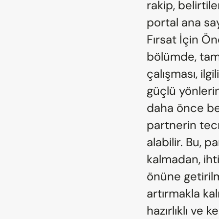
rakip, belirtil
portal ana sa
Fırsat İçin Öne
bölümde, tam 
çalışması, ilgi
güçlü yönlerin
daha önce ben
partnerin tecr
alabilir. Bu,
kalmadan, ihti
önüne getirilm
artırmakla ka
hazırlıklı ve 