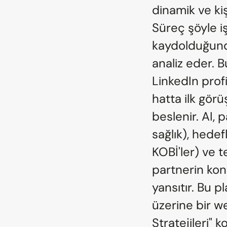
dinamik ve kiş
Süreç şöyle iş
kaydolduğunda,
analiz eder. B
LinkedIn profi
hatta ilk gör
beslenir. AI, 
sağlık), hedef
KOBİ'ler) ve t
partnerin kont
yansıtır. Bu p
üzerine bir we
Stratejileri" 