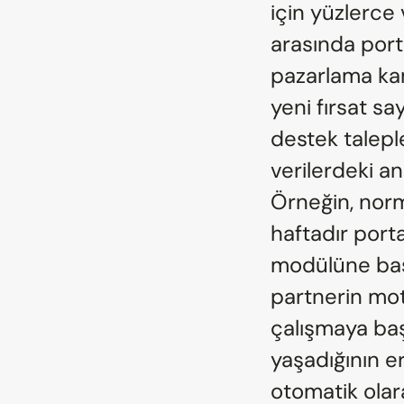
için yüzlerce 
arasında porta
pazarlama kam
yeni fırsat sa
destek talepler
verilerdeki ano
Örneğin, norm
haftadır porta
modülüne başl
partnerin mot
çalışmaya baş
yaşadığının er
otomatik olarak