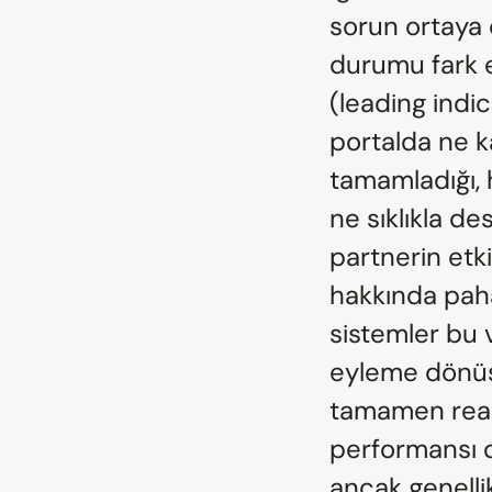
sorun ortaya ç
durumu fark e
(leading indic
portalda ne ka
tamamladığı, h
ne sıklıkla des
partnerin etki
hakkında paha
sistemler bu v
eyleme dönüşt
tamamen reakti
performansı d
ancak genelli