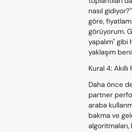
toplantıları da
nasıl gidiyor?"
göre, fiyatlam
görüyorum. Ge
yapalım" gibi 
yaklaşım beni
Kural 4: Akıll
Daha önce de b
partner perfo
araba kullanm
bakma ve gele
algoritmaları,