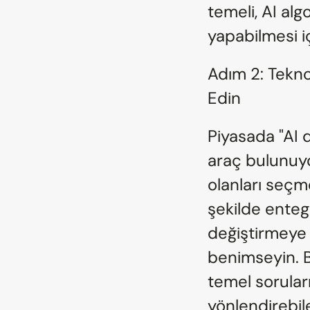
temeli, AI alg
yapabilmesi i
Adım 2: Teknol
Edin
Piyasada "AI 
araç bulunuyo
olanları seçm
şekilde entegr
değiştirmeye 
benimseyin. Be
temel sorular
yönlendirebile