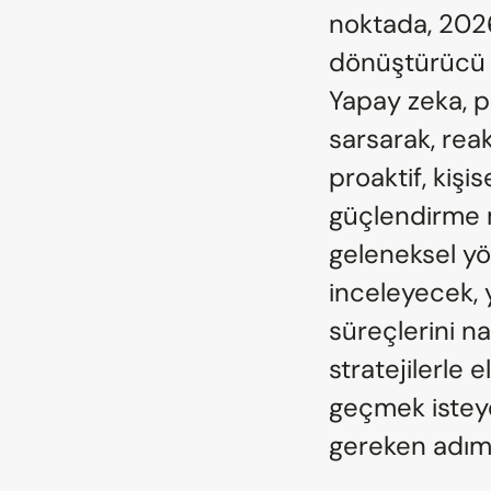
noktada, 2026
dönüştürücü g
Yapay zeka, 
sarsarak, reak
proaktif, kişis
güçlendirme m
geleneksel y
inceleyecek,
süreçlerini na
stratejilerle
geçmek isteye
gereken adıml