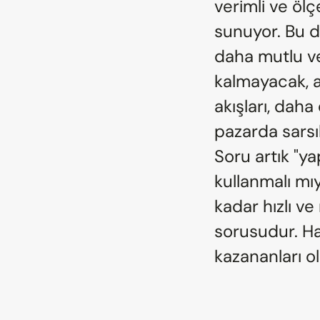
verimli ve ölç
sunuyor. Bu d
daha mutlu ve
kalmayacak, a
akışları, dah
pazarda sarsı
Soru artık "y
kullanmalı mıy
kadar hızlı ve 
sorusudur. Haz
kazananları ol