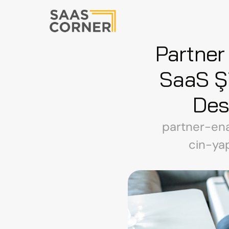
Partner
SaaS Şi
Des
partner-ena
cin-ya