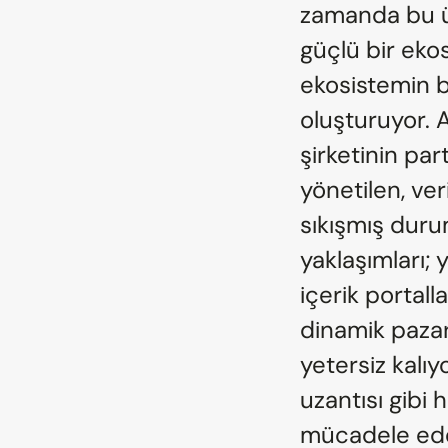
zamanda bu ür
güçlü bir eko
ekosistemin be
oluşturuyor. 
şirketinin par
yönetilen, ve
sıkışmış dur
yaklaşımları; y
içerik portall
dinamik pazar
yetersiz kalıyo
uzantısı gibi 
mücadele eden