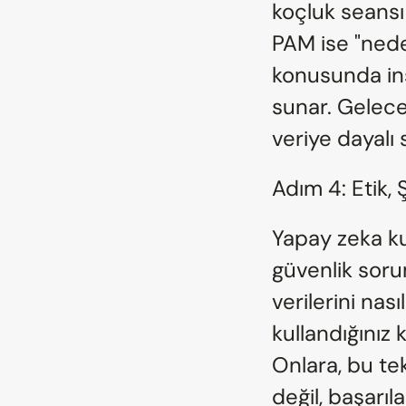
koçluk seansı 
PAM ise "nede
konusunda ins
sunar. Geleceğ
veriye dayalı 
Adım 4: Etik, 
Yapay zeka ku
güvenlik sorum
verilerini nasıl
kullandığınız
Onlara, bu te
değil, başarıla