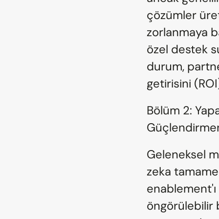
çözümler üreti
zorlanmaya ba
özel destek s
durum, partner
getirisini (RO
Bölüm 2: Yapa
Güçlendirmeni
Geleneksel mo
zeka tamamen y
enablement'ı 
öngörülebilir