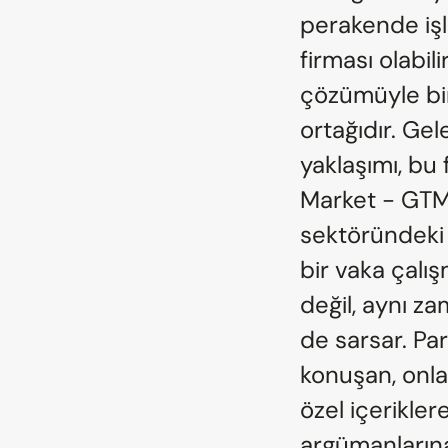
perakende işl
firması olabil
çözümüyle birl
ortağıdır. Ge
yaklaşımı, bu 
Market - GTM) 
sektöründeki 
bir vaka çal
değil, aynı z
de sarsar. Par
konuşan, onla
özel içerikler
argümanlarına 