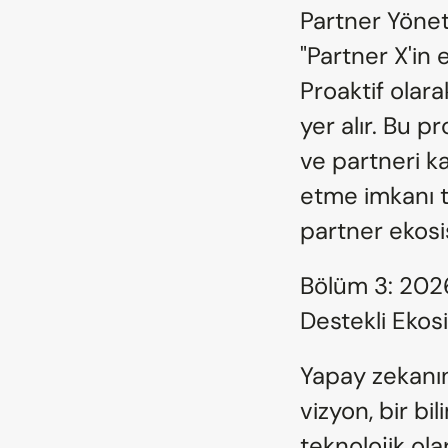
Partner Yöneti
"Partner X'in
Proaktif olara
yer alır. Bu p
ve partneri 
etme imkanı ta
partner ekosis
Bölüm 3: 2026
Destekli Ekos
Yapay zekanı
vizyon, bir bi
teknolojik o