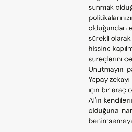
sunmak olduğun
politikaların
olduğundan em
sürekli olarak
hissine kapılm
süreçlerini cez
Unutmayın, par
Yapay zekayı 
için bir araç 
AI'ın kendiler
olduğuna inand
benimsemeye ç