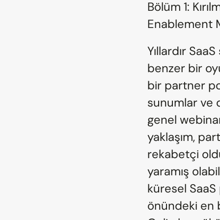
Bölüm 1: Kırıl
Enablement M
Yıllardır SaaS
benzer bir oyun
bir partner po
sunumlar ve d
genel webinar
yaklaşım, part
rekabetçi old
yaramış olabi
küresel SaaS
önündeki en 