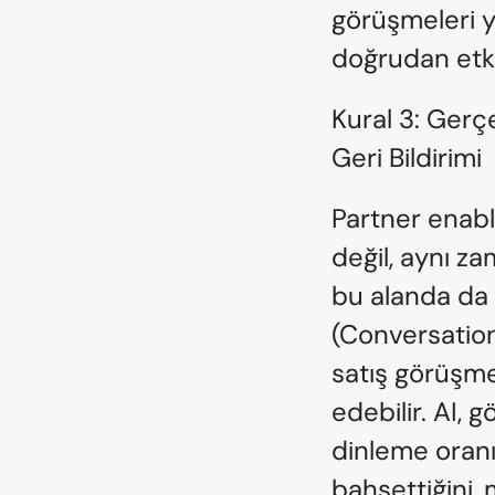
görüşmeleri y
doğrudan etki
Kural 3: Gerç
Geri Bildirimi
Partner enabl
değil, aynı za
bu alanda da 
(Conversationa
satış görüşmel
edebilir. AI,
dinleme oranını
bahsettiğini, m