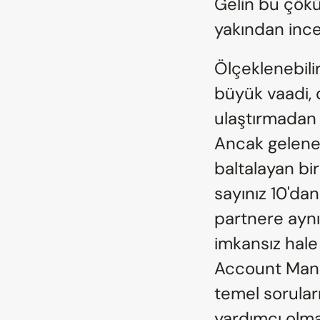
Gelin bu çökü
yakından ince
Ölçeklenebilir
büyük vaadi, 
ulaştırmadan p
Ancak gelenek
baltalayan bir
sayınız 10'dan
partnere aynı 
imkansız hale 
Account Mana
temel sorular
yardımcı olma