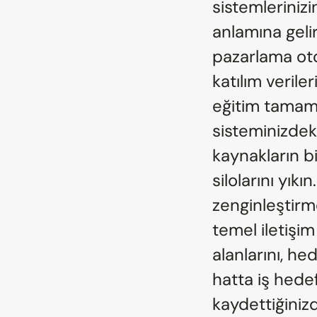
sistemlerinizi
anlamına gelir.
pazarlama ot
katılım veril
eğitim tamaml
sisteminizdek
kaynakların bi
silolarını yıkı
zenginleştirme
temel iletişim
alanlarını, he
hatta iş hedef
kaydettiğiniz