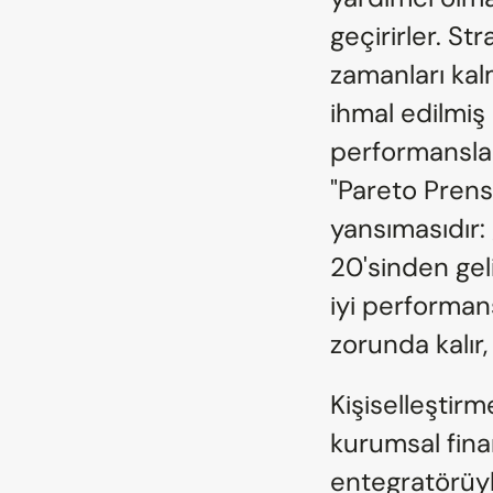
geçirirler. Str
zamanları kalm
ihmal edilmiş
performanslar
"Pareto Prens
yansımasıdır: 
20'sinden geli
iyi performa
zorunda kalır, 
Kişiselleştirm
kurumsal fina
entegratörüyke