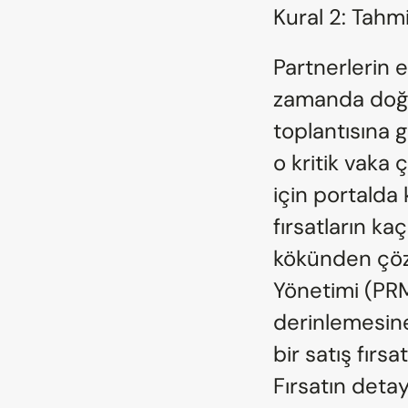
Kural 2: Tahmi
Partnerlerin e
zamanda doğru
toplantısına 
o kritik vaka 
için portalda
fırsatların k
kökünden çözer
Yönetimi (PRM
derinlemesine 
bir satış fırs
Fırsatın detay