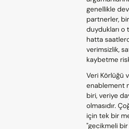
genellikle de
partnerler, bi
duydukları o t
hatta saatler
verimsizlik, s
kaybetme riski
Veri Körlüğü v
enablement mo
biri, veriye 
olmasıdır. Ço
için tek bir me
"gecikmeli bir