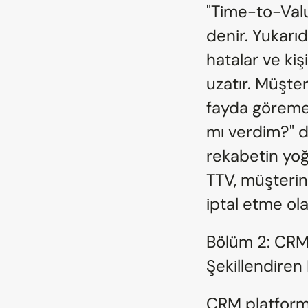
"Time-to-Valu
denir. Yukarıd
hatalar ve kiş
uzatır. Müşte
fayda göremez
mı verdim?" d
rekabetin yoğ
TTV, müşterin
iptal etme olas
Bölüm 2: CRM'
Şekillendiren
CRM platforml