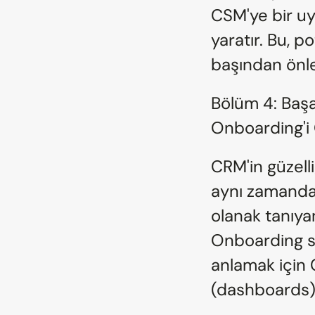
CSM'ye bir uy
yaratır. Bu, p
başından önle
Bölüm 4: Başa
Onboarding'i
CRM'in güzell
aynı zamanda 
olanak tanıya
Onboarding st
anlamak için C
(dashboards) 