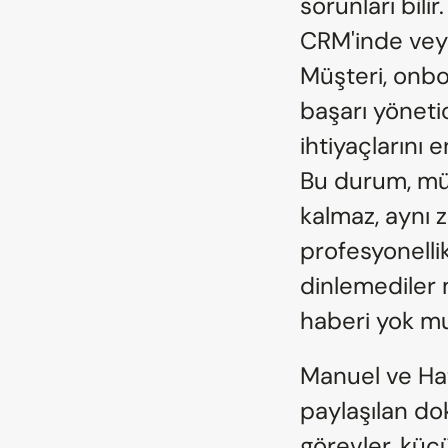
sorunları bilir
CRM'inde veya 
Müşteri, onbo
başarı yöneti
ihtiyaçlarını 
Bu durum, müş
kalmaz, aynı z
profesyonellik
dinlemediler m
haberi yok m
Manuel ve Hata
paylaşılan do
görevler, küç