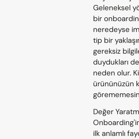
Geleneksel yö
bir onboardin
neredeyse imk
tip bir yaklaş
gereksiz bilgi
duydukları d
neden olur. Ki
ürününüzün ke
görememesine 
Değer Yaratm
Onboarding'in
ilk anlamlı fa