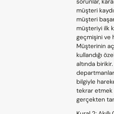
sorunlar, karar
müşteri kaydı
müşteri başarı
müşteriyi ilk 
geçmişini ve h
Müşterinin açt
kullandığı özel
altında birik
departmanlar a
bilgiyle harek
tekrar etmek 
gerçekten tanı
Kural 2: Akıll