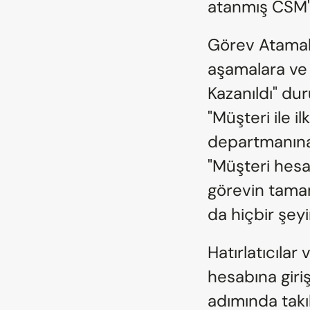
atanmış CSM'nin
Görev Atamala
aşamalara ve 
Kazanıldı" du
"Müşteri ile il
departmanına 
"Müşteri hesab
görevin tamam
da hiçbir şey
Hatırlatıcılar 
hesabına giriş
adımında takı