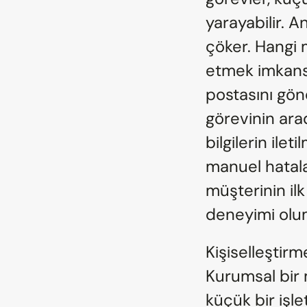
yarayabilir. A
çöker. Hangi 
etmek imkansız
postasını gön
görevinin ara
bilgilerin ilet
manuel hatalar
müşterinin ilk
deneyimi olum
Kişiselleştirme
Kurumsal bir m
küçük bir işl