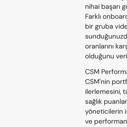
nihai başarı g
Farklı onboard
bir gruba vide
sunduğunuzda)
oranlarını kar
olduğunu veriy
CSM Performan
CSM'nin portf
ilerlemesini,
sağlık puanları
yöneticilerin 
ve performans