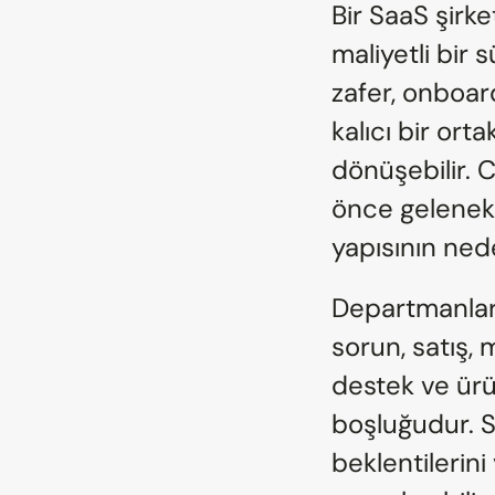
Bir SaaS şirke
maliyetli bir 
zafer, onboard
kalıcı bir ortak
dönüşebilir. 
önce geleneks
yapısının ned
Departmanlar 
sorun, satış, 
destek ve ürün
boşluğudur. Sa
beklentilerini