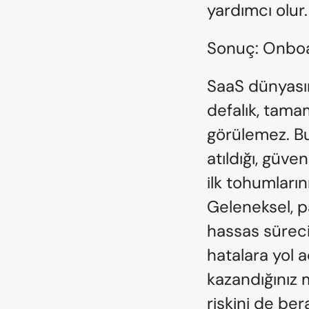
yardımcı olur.
Sonuç: Onboard
SaaS dünyasın
defalık, tamam
görülemez. Bu 
atıldığı, güven
ilk tohumlarını
Geleneksel, p
hassas süreci
hatalara yol 
kazandığınız 
riskini de ber