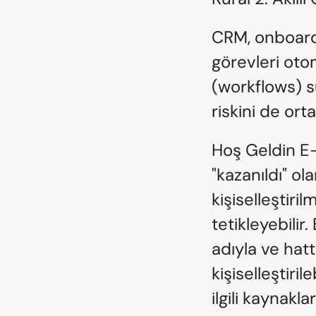
CRM, onboardi
görevleri otom
(workflows) su
riskini de orta
Hoş Geldin E-p
"kazanıldı" ol
kişiselleştiril
tetikleyebilir.
adıyla ve hatt
kişiselleştirile
ilgili kaynakl