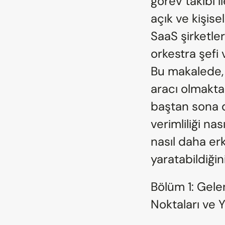
görev takibi i
açık ve kişis
SaaS şirketle
orkestra şefi v
Bu makalede, 
aracı olmaktan
baştan sona d
verimliliği nas
nasıl daha er
yaratabildiği
Bölüm 1: Gele
Noktaları ve Yı