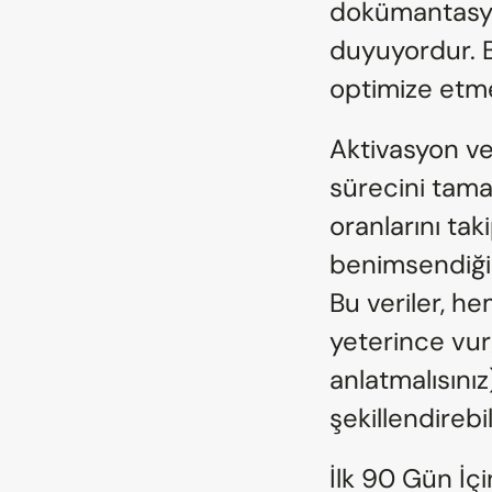
dokümantasyon
duyuyordur. B
optimize etmek
Aktivasyon ve
sürecini tama
oranlarını tak
benimsendiğini
Bu veriler, he
yeterince vur
anlatmalısınız
şekillendirebil
İlk 90 Gün İç