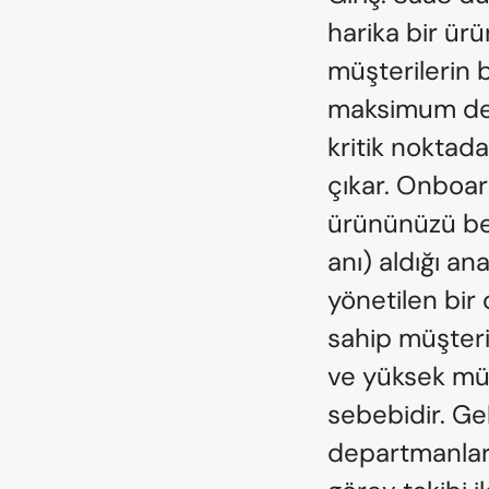
harika bir ürü
müşterilerin 
maksimum değe
kritik noktad
çıkar. Onboard
ürününüzü ben
anı) aldığı a
yönetilen bir
sahip müşteri 
ve yüksek müş
sebebidir. Gel
departmanları