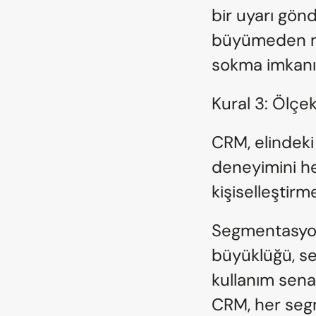
bir uyarı gönd
büyümeden mü
sokma imkanı 
Kural 3: Ölçek
CRM, elindeki
deneyimini he
kişiselleştirm
Segmentasyona 
büyüklüğü, sek
kullanım senar
CRM, her segme