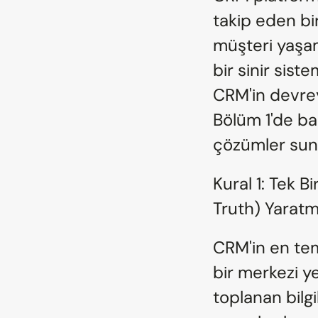
takip eden bir
müşteri yaşa
bir sinir sist
CRM'in devrey
Bölüm 1'de ba
çözümler sun
Kural 1: Tek B
Truth) Yarat
CRM'in en teme
bir merkezi y
toplanan bilgi