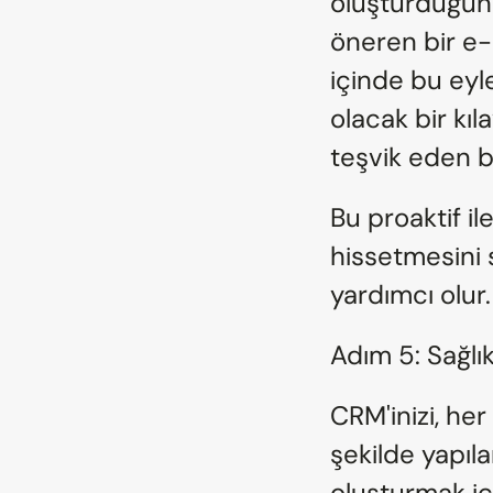
oluşturduğund
öneren bir e-p
içinde bu eyl
olacak bir kıl
teşvik eden b
Bu proaktif il
hissetmesini
yardımcı olur.
Adım 5: Sağlı
CRM'inizi, her
şekilde yapıla
oluşturmak için