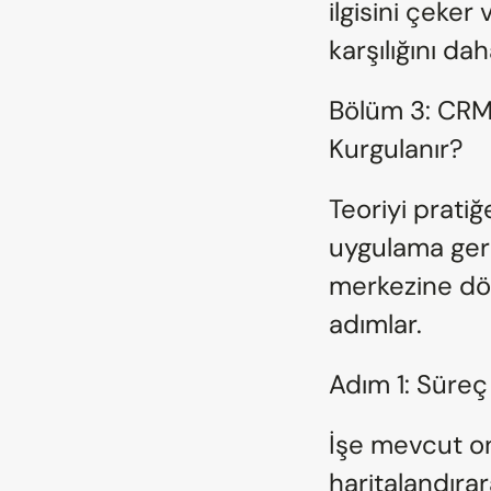
ilgisini çeke
karşılığını dah
Bölüm 3: CRM 
Kurgulanır?
Teoriyi prati
uygulama gerek
merkezine dön
adımlar.
Adım 1: Süreç
İşe mevcut on
haritalandırar