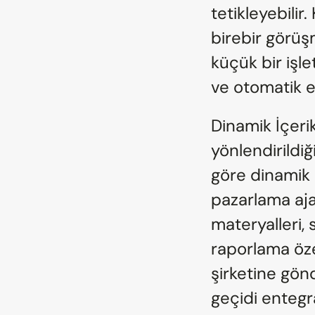
tetikleyebilir
birebir görüşm
küçük bir işl
ve otomatik e-
Dinamik İçeri
yönlendirildiğ
göre dinamik ol
pazarlama aja
materyalleri,
raporlama özel
şirketine gön
geçidi entegra