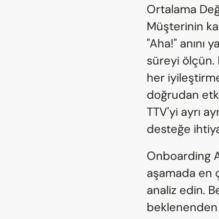
Ortalama Değe
Müşterinin ka
"Aha!" anını 
süreyi ölçün.
her iyileştirm
doğrudan etkil
TTV'yi ayrı ay
desteğe ihtiy
Onboarding A
aşamada en çok
analiz edin. B
beklenenden d