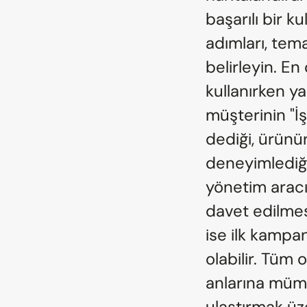
başarılı bir k
adımları, tem
belirleyin. En
kullanırken yaş
müşterinin "İ
dediği, ürünün
deneyimlediği 
yönetim aracın
davet edilmesi
ise ilk kampa
olabilir. Tüm 
anlarına mümk
ulaştırmak üze