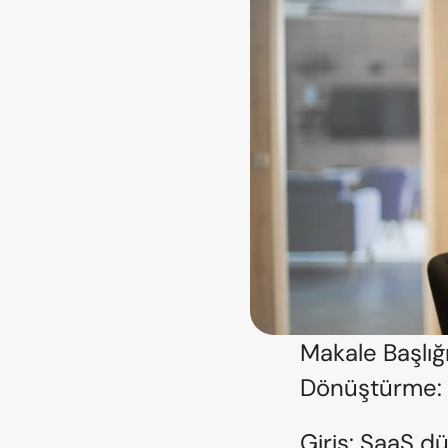
Makale Başlığ
Dönüştürme: V
Giriş: SaaS d