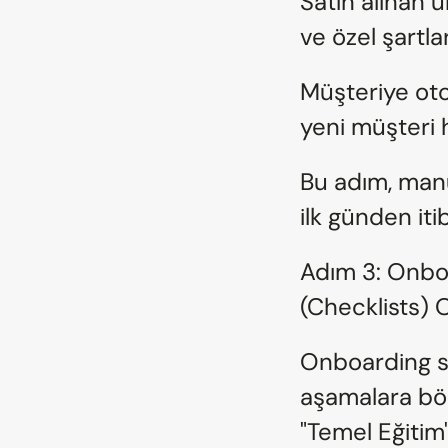
Satın alınan ü
ve özel şartları
Müşteriye oto
yeni müşteri 
Bu adım, manue
ilk günden it
Adım 3: Onboa
(Checklists)
Onboarding sü
aşamalara böl
"Temel Eğitim",