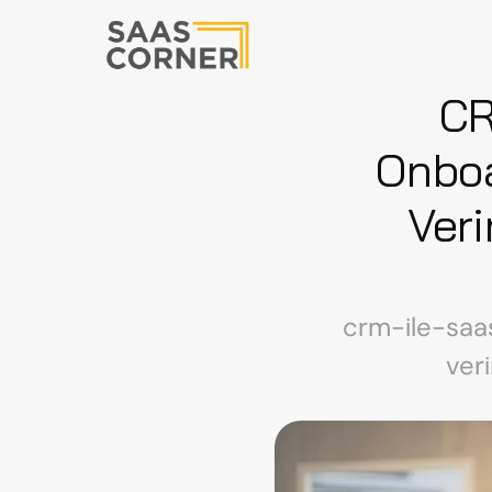
CR
Onboa
Veri
crm-ile-saa
ver