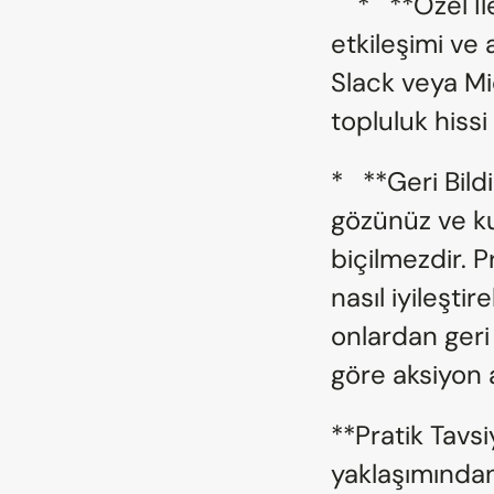
    *   **Özel İletişim Kanalı:** Partnerler arasında 
etkileşimi ve 
Slack veya Mic
topluluk hissi 
*   **Geri Bild
gözünüz ve kul
biçilmezdir. P
nasıl iyileşti
onlardan geri 
göre aksiyon a
**Pratik Tavsi
yaklaşımından