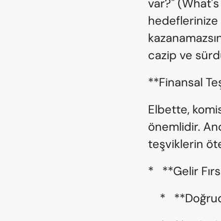
var?" (What's
hedeflerinize 
kazanamazsınız.
cazip ve sürdü
**Finansal Te
Elbette, komi
önemlidir. Anc
teşviklerin ö
*   **Gelir Fırs
    *   **Do