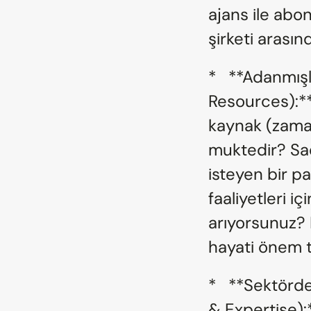
ajans ile abon
şirketi arası
*   **Adanmış
Resources):**
kaynak (zaman
muktedir? Sa
isteyen bir pa
faaliyetleri iç
arıyorsunuz? 
hayati önem t
*   **Sektörde
& Expertise):*