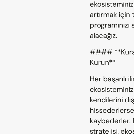
ekosisteminizin
artırmak için t
programınızı sü
alacağız.
#### **Kural 5
Kurun**
Her başarılı il
ekosisteminiz d
kendilerini dı
hissederlerse,
kaybederler. Pr
stratejisi, eko