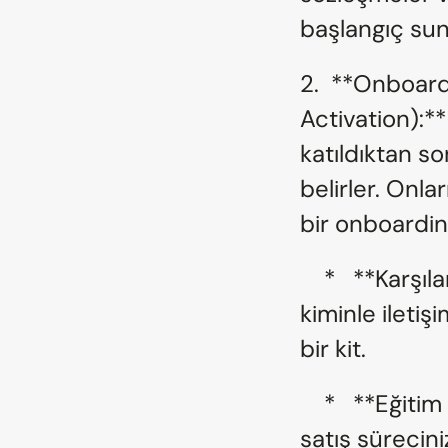
başlangıç su
2.  **Onboard
Activation):**
katıldıktan so
belirler. Onla
bir onboardin
    *   **Karşılama Kiti:** Programın nasıl işlediğini, 
kiminle iletiş
bir kit.
    *   **Eğitim Modülleri:** Ürününüz, hedef kitleniz ve 
satış sürecini