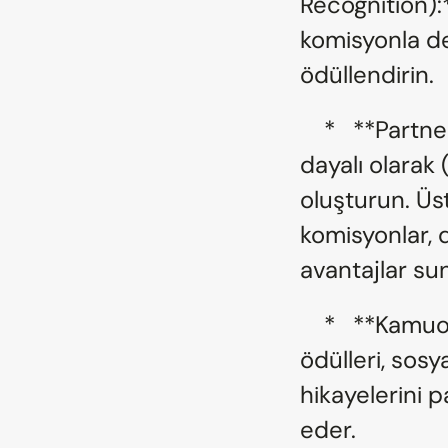
Recognition):*
komisyonla de
ödüllendirin.
    *   **Partner Seviyeleri (Tiering):** Performansa 
dayalı olarak (
oluşturun. Üs
komisyonlar, 
avantajlar su
    *   **Kamuoyu Önünde Takdir:** Yılın partneri 
ödülleri, sos
hikayelerini p
eder.