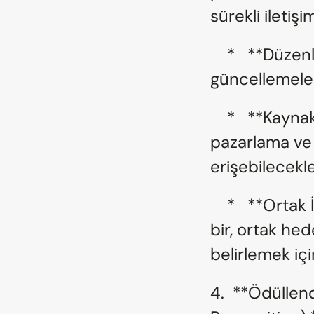
sürekli iletişi
    *   **Düzenli İletişim:** Aylık bültenler, ürün 
güncellemeler
    *   **Kaynak Kütüphanesi:** İhtiyaç duydukları tüm 
pazarlama ve 
erişebilecekle
    *   **Ortak İş Planlaması:** Üç ayda bir veya altı ayda 
bir, ortak hed
belirlemek içi
4.  **Ödüllen