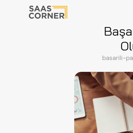
Başar
Ol
basarili-p