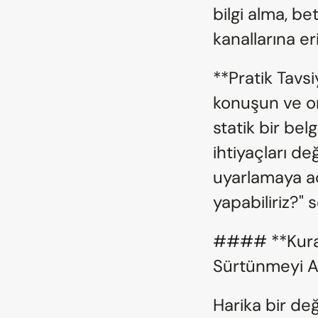
bilgi alma, be
kanallarına er
**Pratik Tavsi
konuşun ve onl
statik bir bel
ihtiyaçları değ
uyarlamaya açı
yapabiliriz?"
#### **Kural 
Sürtünmeyi Az
Harika bir değe