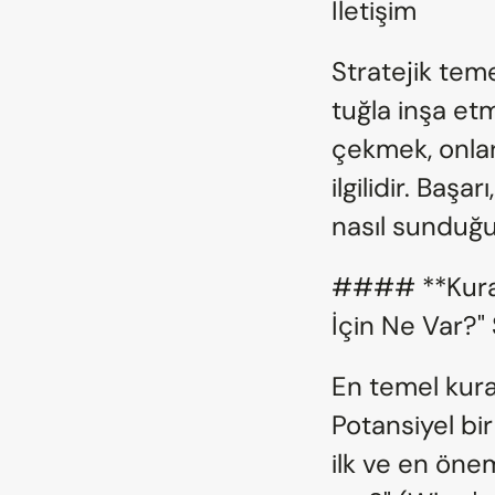
İletişim
Stratejik teme
tuğla inşa etm
çekmek, onları 
ilgilidir. Baş
nasıl sunduğun
#### **Kural 3
İçin Ne Var?"
En temel kural
Potansiyel bir
ilk ve en öne