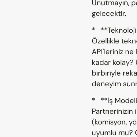
Unutmayın, par
gelecektir.
*   **Teknoloj
Özellikle tekno
API'leriniz n
kadar kolay? Ü
birbiriyle re
deneyim sunm
*   **İş Mode
Partnerinizin i
(komisyon, yö
uyumlu mu? Örn