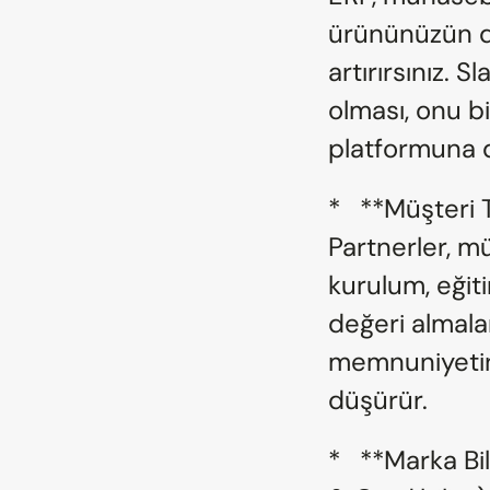
ürününüzün değ
artırırsınız. 
olması, onu bi
platformuna 
*   **Müşteri
Partnerler, mü
kurulum, eği
değeri almalar
memnuniyetini 
düşürür.
*   **Marka Bi