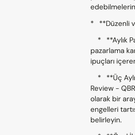
edebilmelerin
*   **Düzenli 
    *   **Aylık Partner Bülteni:** Ürün güncellemeleri, yeni 
pazarlama kamp
ipuçları içere
    *   **Üç Aylık İş Gözden Geçirme (Quarterly Business 
Review - QBR):
olarak bir ar
engelleri tart
belirleyin.