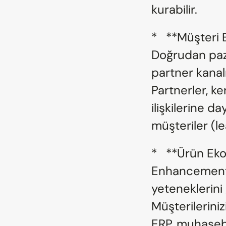
kurabilir.
*   **Müşteri
Doğrudan paza
partner kanal
Partnerler, k
ilişkilerine d
müşteriler (le
*   **Ürün Ek
Enhancement):
yeteneklerini 
Müşterileriniz
ERP, muhasebe