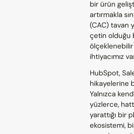
bir ürün geli
artırmakla sın
(CAC) tavan y
çetin olduğu 
ölçeklenebilir
ihtiyacımız va
HubSpot, Sale
hikayelerine b
Yalnızca kendi
yüzlerce, hat
yarattığı bir p
ekosistemi, bi