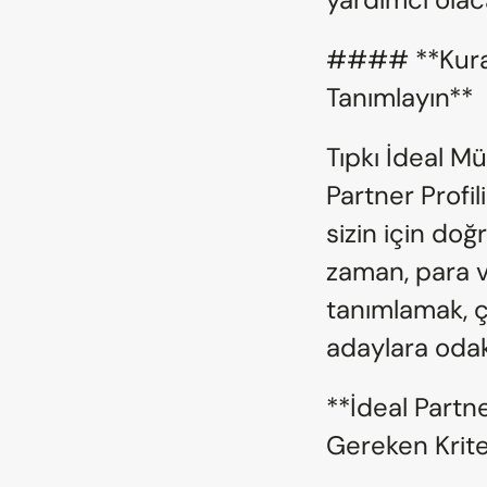
#### **Kural 2
Tanımlayın**
Tıpkı İdeal Müş
Partner Profili
sizin için doğr
zaman, para ve 
tanımlamak, ç
adaylara odak
**İdeal Partne
Gereken Krite