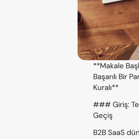
**Makale Başlı
Başarılı Bir P
Kuralı**
### Giriş: T
Geçiş
B2B SaaS düny