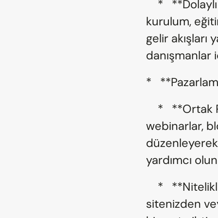
    *   **Dolaylı Gelir:** Kendi hizmetlerini (danışmanlık, 
kurulum, eğit
gelir akışları 
danışmanlar iç
*   **Pazarlam
    *   **Ortak Pazarlama (Co-Marketing):** Ortak 
webinarlar, blo
düzenleyerek 
yardımcı olun
    *   **Nitelikli Müşteri Adayları (Leads):** Kendi web 
sitenizden ve