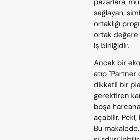
pazarlara, mü
sağlayan, simbi
ortaklığı pro
ortak değere v
iş birliğidir.
Ancak bir eko
atıp "Partner 
dikkatli bir p
gerektiren kar
boşa harcanan
açabilir. Peki,
Bu makalede, B
sürdürülebilir