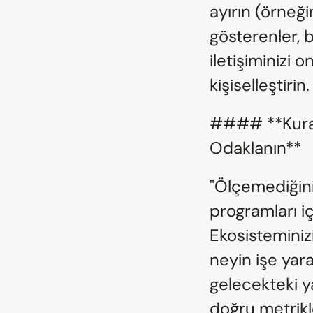
ayırın (örneği
gösterenler, b
iletişiminizi o
kişiselleştirin.
#### **Kural 
Odaklanın**
"Ölçemediğiniz
programları iç
Ekosisteminizi
neyin işe yar
gelecekteki ya
doğru metrikl