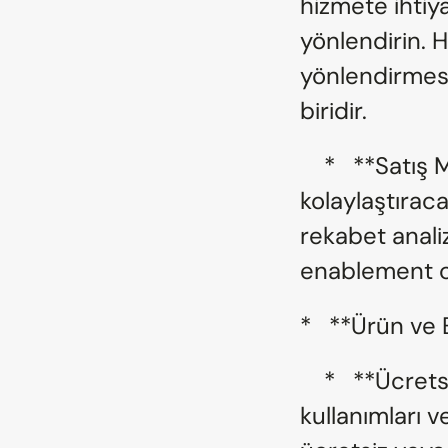
hizmete ihtiy
yönlendirin. 
yönlendirmesi
biridir.
    *   **Satış Materyalleri:** Onlara, satış süreçlerini 
kolaylaştırac
rekabet analiz
enablement co
*   **Ürün ve 
    *   **Ücretsiz veya İndirimli Erişim:** Kendi 
kullanımları 