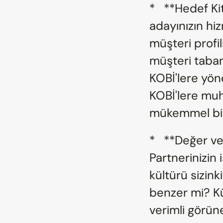
*   **Hedef K
adayınızın hizm
müşteri profil
müşteri taban
KOBİ'lere yöne
KOBİ'lere muha
mükemmel bir 
*   **Değer v
Partnerinizin i
kültürü sizin
benzer mi? Kü
verimli görünen