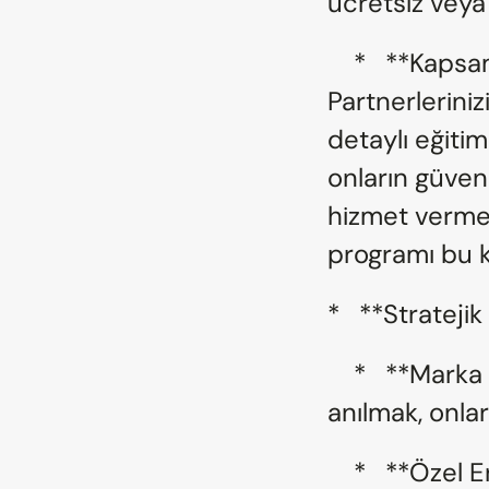
ücretsiz veya 
    *   **Kapsamlı Eğitim ve Sertifikasyon:** 
Partnerlerin
detaylı eğitim
onların güvenil
hizmet vermele
programı bu k
*   **Strateji
    *   **Marka İlişkilendirmesi:** Sizin güçlü markanızla 
anılmak, onları
    *   **Özel Erişim:** Ürün yol haritanız hakkında erken 