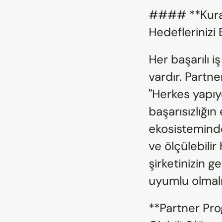
#### **Kural 1
Hedeflerinizi 
Her başarılı i
vardır. Partne
"Herkes yapıyo
başarısızlığın
ekosistemind
ve ölçülebilir
şirketinizin 
uyumlu olmalı
**Partner Prog