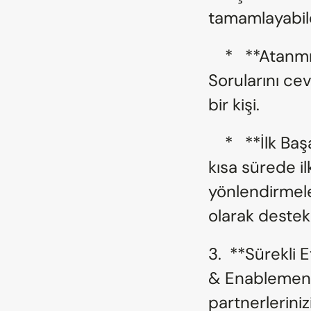
tamamlayabile
    *   **Atanmış Bir İrtibat Kişisi (Partner Manager):** 
Sorularını ce
bir kişi.
    *   **İlk Başarı (First Win):** Onları mümkün olan en 
kısa sürede ilk
yönlendirmeler
olarak destek
3.  **Sürekli
& Enablement)
partnerleriniz