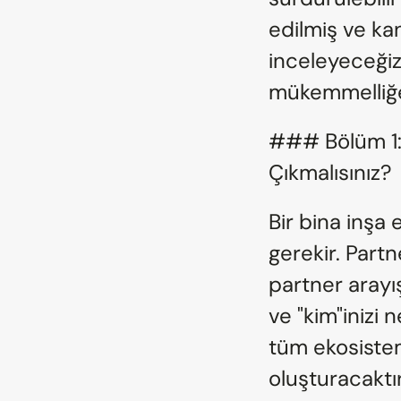
edilmiş ve kan
inceleyeceğiz
mükemmelliğe, 
### Bölüm 1: 
Çıkmalısınız?
Bir bina inşa
gerekir. Partn
partner arayış
ve "kim"inizi n
tüm ekosistem
oluşturacaktır