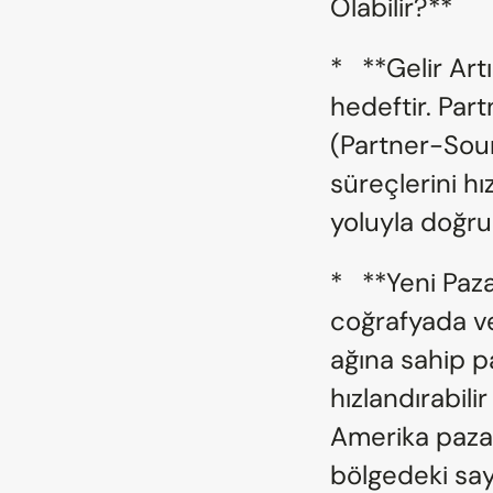
Olabilir?**
*   **Gelir Ar
hedeftir. Part
(Partner-Sou
süreçlerini h
yoluyla doğru
*   **Yeni Paza
coğrafyada ve
ağına sahip pa
hızlandırabilir
Amerika pazarı
bölgedeki sayg