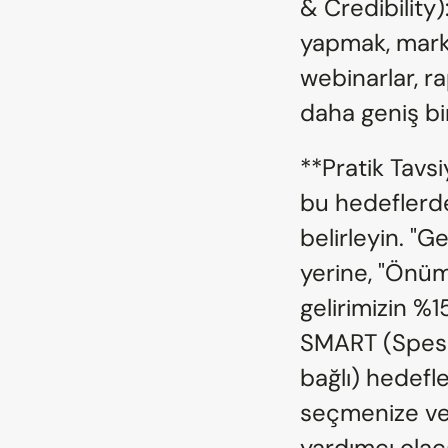
& Credibility)
yapmak, markan
webinarlar, ra
daha geniş bir
**Pratik Tavsi
bu hedeflerde
belirleyin. "Ge
yerine, "Önüm
gelirimizin %1
SMART (Spesifik
bağlı) hedefle
seçmenize ve 
yardımcı olaca