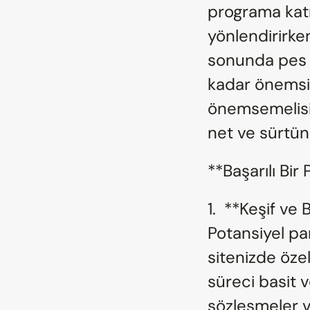
programa katıl
yönlendirirken
sonunda pes e
kadar önemsiy
önemsemelisin
net ve sürtün
**Başarılı Bi
1.  **Keşif ve
Potansiyel pa
sitenizde özel
süreci basit v
sözleşmeler ve