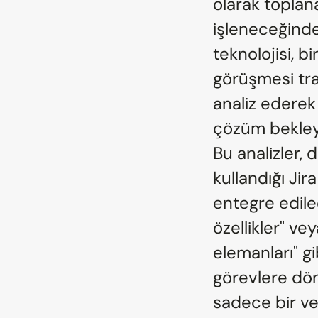
olarak toplana
işleneceğinde 
teknolojisi, bi
görüşmesi tran
analiz ederek 
çözüm bekleye
Bu analizler, 
kullandığı Jir
entegre edile
özellikler" ve
elemanları" gi
görevlere dönü
sadece bir ve