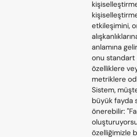
kişiselleştir
kişiselleştirm
etkileşimini, 
alışkanlıkları
anlamına gelir
onu standart b
özelliklere ve
metriklere oda
Sistem, müşte
büyük fayda sa
önerebilir: "Fa
oluşturuyors
özelliğimizle