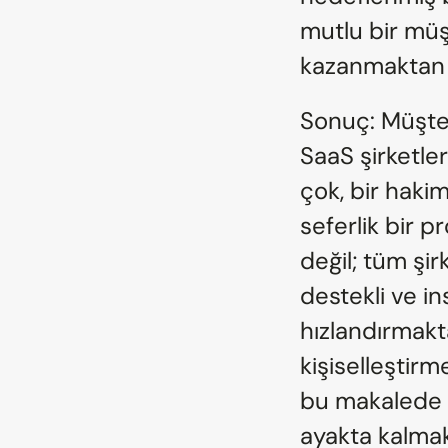
mutlu bir müş
kazanmaktan ç
Sonuç: Müşter
SaaS şirketle
çok, bir hakimi
seferlik bir p
değil; tüm şir
destekli ve in
hızlandırmakt
kişiselleştir
bu makalede el
ayakta kalmak