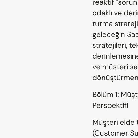
reaktif "sorun
odaklı ve deri
tutma stratejil
geleceğin Saa
stratejileri, t
derinlemesine
ve müşteri sa
dönüştürmeniz
Bölüm 1: Müşt
Perspektifi
Müşteri elde t
(Customer Su