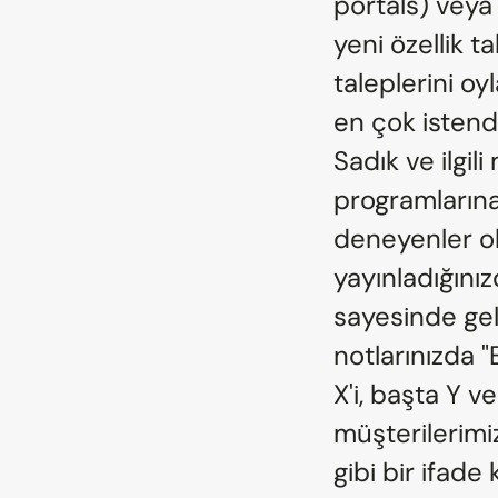
portals) veya 
yeni özellik t
taleplerini oyl
en çok istendi
Sadık ve ilgili
programlarına 
deneyenler olm
yayınladığınız
sayesinde geli
notlarınızda "
X'i, başta Y ve
müşterilerimiz
gibi bir ifade