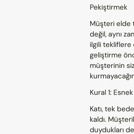
Pekiştirmek
Müşteri elde 
değil, aynı z
ilgili teklifle
geliştirme önc
müşterinin sizi
kurmayacağını
Kural 1: Esne
Katı, tek bed
kaldı. Müşteri
duydukları de