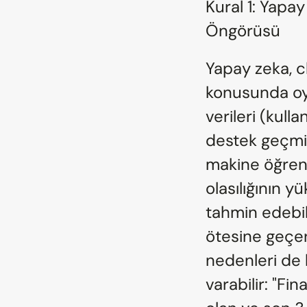
Kural 1: Yapay
Öngörüsü
Yapay zeka, 
konusunda oyu
verileri (kulla
destek geçmiş
makine öğrenm
olasılığının y
tahmin edebili
ötesine geçer
nedenleri de 
varabilir: "Fi