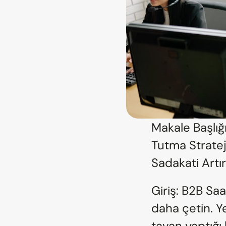
Makale Başlığ
Tutma Stratej
Sadakati Artı
Giriş: B2B S
daha çetin. Y
tavan yaptığı