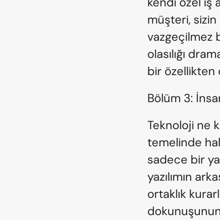
kendi özel iş a
müşteri, sizi
vazgeçilmez bi
olasılığı dram
bir özellikten
Bölüm 3: İnsa
Teknoloji ne k
temelinde hala 
sadece bir ya
yazılımın arka
ortaklık kurarl
dokunuşunun sı