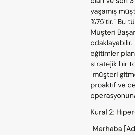
olan ve son 3
yaşamış müşter
%75'tir." Bu t
Müşteri Başarı
odaklayabilir. 
eğitimler plan
stratejik bir t
"müşteri git
proaktif ve ce
operasyonuna
Kural 2: Hipe
"Merhaba [Adı]