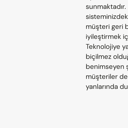
sunmaktadır. 
sisteminizdeki 
müşteri geri b
iyileştirmek i
Teknolojiye ya
biçilmez oldu
benimseyen şi
müşteriler değ
yanlarında du