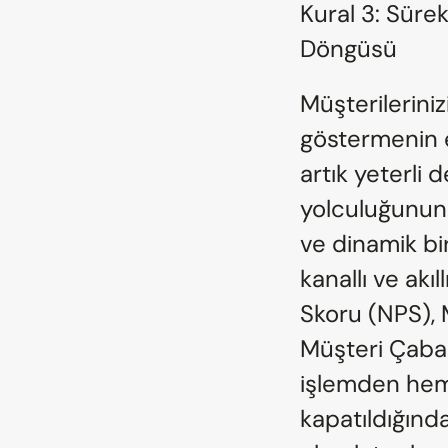
Kural 3: Süre
Döngüsü
Müşterileriniz
göstermenin e
artık yeterli 
yolculuğunun 
ve dinamik bi
kanallı ve akı
Skoru (NPS), 
Müşteri Çaba S
işlemden heme
kapatıldığında 