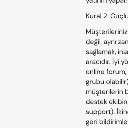
yatırım yapan 
Kural 2: Güçl
Müşterileriniz
değil, aynı za
sağlamak, ina
aracıdır. İyi 
online forum, 
grubu olabilir
müşterilerin b
destek ekibin
support). İkin
geri bildirimle