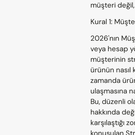
müşteri değil,
Kural 1: Müşte
2026'nın Müşte
veya hesap yö
müşterinin str
ürünün nasıl k
zamanda ürünü
ulaşmasına nas
Bu, düzenli ol
hakkında deği
karşılaştığı z
konuşulan Str