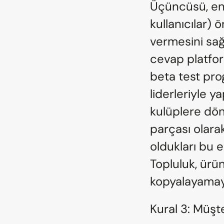
Üçüncüsü, en s
kullanıcılar) 
vermesini sağ
cevap platform
beta test pro
liderleriyle y
kulüplere dön
parçası olarak
oldukları bu 
Topluluk, ürün
kopyalayamay
Kural 3: Müşt