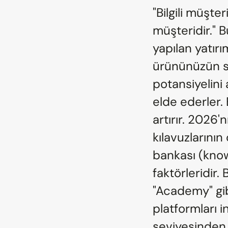
"Bilgili müşter
müşteridir." 
yapılan yatırı
ürününüzün sa
potansiyelini
elde ederler. 
artırır. 2026'n
kılavuzlarının
bankası (kno
faktörleridir.
"Academy" gi
platformları i
seviyesinden i