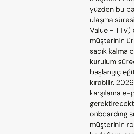
yüzden bu para
ulaşma süres
Value - TTV) d
müşterinin ü
sadık kalma ol
kurulum süreçl
başlangıç eğit
kırabilir. 202
karşılama e-p
gerektirecektir
onboarding sü
müşterinin rol