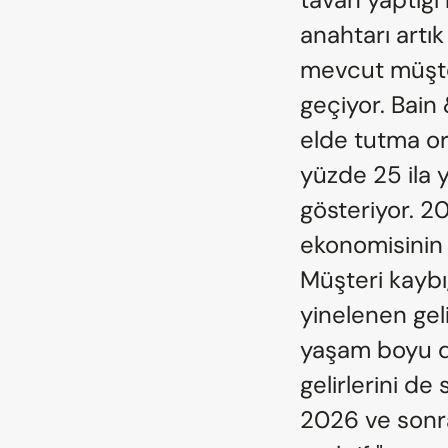
anahtarı artı
mevcut müşter
geçiyor. Bain
elde tutma oran
yüzde 25 ila y
gösteriyor. 20
ekonomisinin d
Müşteri kaybı,
yinelenen gel
yaşam boyu de
gelirlerini de
2026 ve sonras