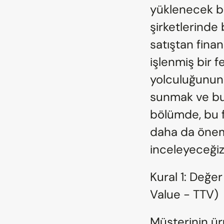
yüklenecek bir
şirketlerinde
satıştan fina
işlenmiş bir f
yolculuğunun 
sunmak ve bu 
bölümde, bu f
daha da önem
inceleyeceğiz
Kural 1: Değe
Value - TTV)
Müşterinin ür