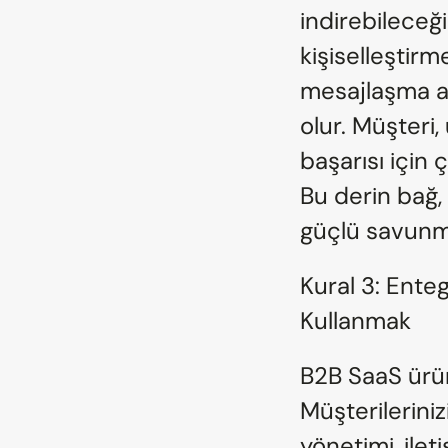
indirebileceği
kişiselleştir
mesajlaşma a
olur. Müşteri,
başarısı için 
Bu derin bağ, f
güçlü savunm
Kural 3: Ente
Kullanmak
B2B SaaS ürünl
Müşterileriniz
yönetimi, ile