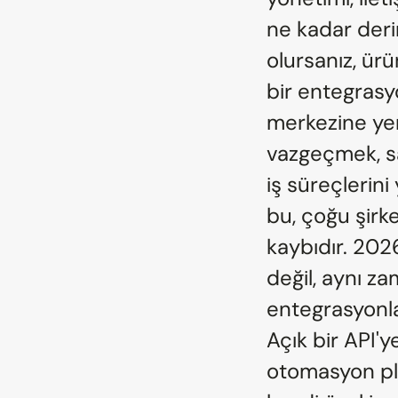
ne kadar deri
olursanız, ürü
bir entegrasyo
merkezine yer
vazgeçmek, sa
iş süreçlerini
bu, çoğu şirk
kaybıdır. 2026
değil, aynı za
entegrasyonlar
Açık bir API'
otomasyon pla