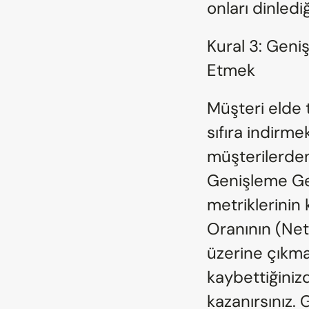
onları dinledi
Kural 3: Geni
Etmek
Müşteri elde 
sıfıra indirm
müşterilerden 
Genişleme Gel
metriklerinin 
Oranının (Ne
üzerine çıkmas
kaybettiğiniz
kazanırsınız. G