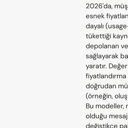
2026'da, müşt
esnek fiyatla
dayalı (usage
tükettiği kayn
depolanan ver
sağlayarak baş
yaratır. Değe
fiyatlandırma 
doğrudan müşt
(örneğin, oluş
Bu modeller, m
olduğu mesajın
değiştikçe pa