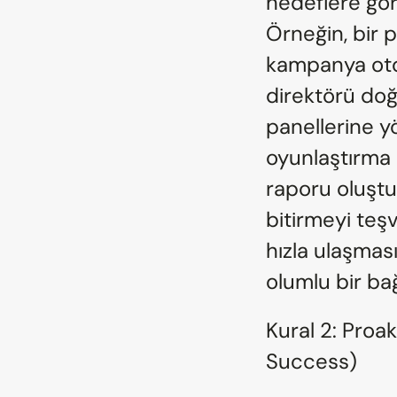
hedeflere göre
Örneğin, bir p
kampanya otoma
direktörü do
panellerine yö
oyunlaştırma e
raporu oluştu
bitirmeyi teş
hızla ulaşması
olumlu bir ba
Kural 2: Proa
Success)