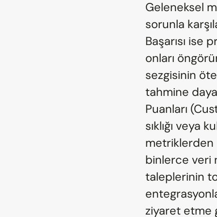
Geleneksel müş
sorunla karşı
Başarısı ise p
onları öngörür
sezgisinin öt
tahmine dayal
Puanları (Cus
sıklığı veya kul
metriklerden 
binlerce veri 
taleplerinin to
entegrasyonlar
ziyaret etme gi