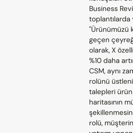
Business Revi
toplantılarda 
"Ürünümüzü ku
geçen çeyreğe
olarak, X özel
%10 daha artır
CSM, aynı zam
rolünü üstleni
talepleri ürün 
haritasının mü
şekillenmesine
rolü, müşterini