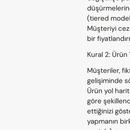
düşürmelerine
(tiered model
Müşteriyi ceza
bir fiyatlandı
Kural 2: Ürün 
Müşteriler, fi
gelişiminde sö
Ürün yol harita
göre şekillen
ettiğinizi gös
yapmanın birkaç