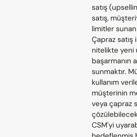
satış (upselli
satış, müşteri
limitler suna
Çapraz satış 
nitelikte yeni
başarmanın an
sunmaktır. Müş
kullanım verile
müşterinin mev
veya çapraz sa
çözülebilecek 
CSM'yi uyarab
hedeflenmiş b